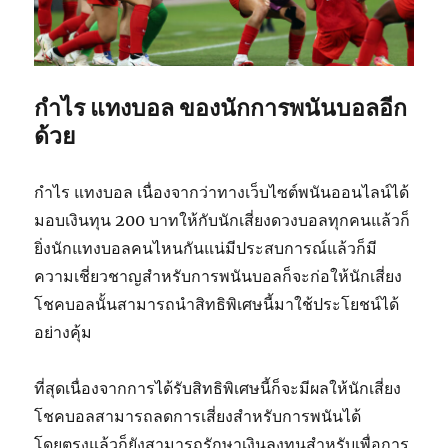
กำไร แทงบอล ของนักการพนันบอลอีก
ด้วย
กำไร แทงบอล เนื่องจากว่าทางเว็บไซต์พนันออนไลน์ได้
มอบเงินทุน 200 บาทให้กับนักเสี่ยงดวงบอลทุกคนแล้วก็
ยิ่งนักแทงบอลคนไหนกันแน่มีประสบการณ์แล้วก็มี
ความเชี่ยวชาญสำหรับการพนันบอลก็จะก่อให้นักเสี่ยง
โชคบอลนั้นสามารถนำสิทธิพิเศษนี้มาใช้ประโยชน์ได้
อย่างคุ้ม
ที่สุดเนื่องจากการได้รับสิทธิพิเศษนี้ก็จะมีผลให้นักเสี่ยง
โชคบอลสามารถลดการเสี่ยงสำหรับการพนันได้
โดยตรงแล้วก็ยังสามารถรักษาเงินลงทุนสำหรับเพื่อการ