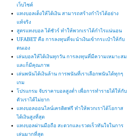
เว็บไซต์
แทงบอลเต็งให้ได้เงิน สามารถสร้างกำไรได้อย่าง
แท้จริง
สูตรแทงบอล ได้ชัวร์ ทำให้พวกเราได้กำไรแน่นอน
UFABET คือ การลงทุนที่จะนำเงินเข้ากระเป๋าให้กับ
ตนเอง
เล่นบอลให้ได้เงินทุกวัน การลงทุนที่มีความเหมาะสม
และก็มีคุณภาพ
เล่นพนันได้เงินล้าน การพนันที่เราเลือกพนันได้ทุกๆ
เกม
โปรแกรม จับราคาบอลสูงต่ำ เพื่อการทำรายได้ให้กับ
ตัวเราได้ไม่ยาก
แทงบอลออนไลน์เครดิตฟรี ทำให้พวกเราได้โอกาส
ได้เงินสูงที่สุด
แทงบอลผ่านมือถือ สะดวกและรวดเร็วทันใจในการ
เล่นมากที่สุด