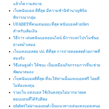
แล้วก็ความสบาย
เว็บพนันบอล ดีที่สุด มีความชำนิชำนาญพินิจ
พิจารณากลุ่ม
UFABETที่คนเล่นเยอะที่สุด พนันบอลด้วยบัตร
สำหรับเติมเงิน
วิธีการ เล่นพนันบอลออนไลน์ มีการแจกโปรโมชั่นอ
ย่างสม่ำเสมอ
เว็บแทงบอลต่อ ปป. ดีที่สุด การถ่ายทอดสดด้วยภาพที่
สมจริง
วิธีเล่นสูงต่ำ ให้ชนะ เป็นเหมือนกิจกรรมการที่จะช่วย
พัฒนาสมอง
เว็บพนันบอลดีที่สุด ที่จะให้ท่านนั้นแทงบอลฟรี โดยที่
ไม่ต้องลงทุน
รวมเว็บ แทงบอล ใช้เงินลงทุนไม่มากมายผล
ตอบแทนที่ได้รับดีพอ
ufabetไม่ผ่านเอเยนต์ เป็นแนวทางเล่นแทงบอลเสนอ