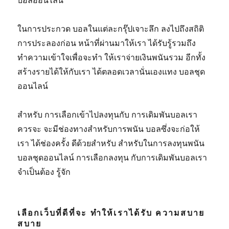
บอลออนไลน์
ในการประกวด บอลในแต่ละกรุ๊ปเจาะลึก ลงไปถึงสถิติ
การประลองก่อน หน้าที่ผ่านมาให้เรา ได้รับรู้รวมถึง
ทำความเข้าใจเพื่อจะทำ ให้เราจ่ายเงินพนันรวม อีกทั้ง
สร้างรายได้ให้กับเรา ได้ตลอดเวลานั่นเองแทง บอลชุด
ออนไลน์
สำหรับ การเลือกเข้าไปลงทุนกับ การเดิมพันบอลเรา
ควรจะ จะมีช่องทางสำหรับการพนัน บอลซึ่งจะก่อให้
เรา ได้ช่องครั้ง ดีด้วยสำหรับ สำหรับในการลงทุนพนัน
บอลชุดออนไลน์ การเลือกลงทุน กับการเดิมพันบอลเรา
จำเป็นต้อง รู้จัก
เลือกเว็บที่ดีที่จะ ทำให้เราได้รับ ความสบาย
สบาย