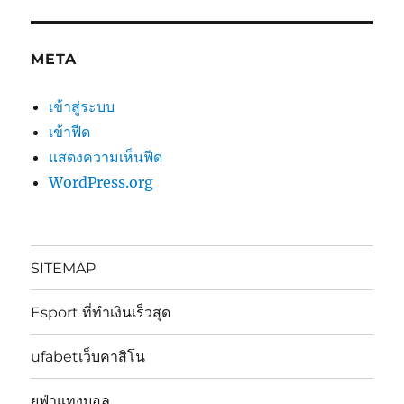
META
เข้าสู่ระบบ
เข้าฟีด
แสดงความเห็นฟีด
WordPress.org
SITEMAP
Esport ที่ทำเงินเร็วสุด
ufabetเว็บคาสิโน
ยูฟ่าแทงบอล