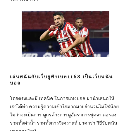
เล่นพนันกับเว็บยูฟ่าเบท1168 เป็นเว็บพนัน
บอล
โดยตรงและมี เทคนิค ในการแทงบอล มานำเสนอให้
เราได้ทำ ความรู้ความเข้าใจมากมายจำนวนไม่ใช่น้อย
ไม่ว่าจะเป็นการ ดูกรค้างการดูอัตราการพูดจา ต่อรอง
รวมทั้งค่าน้ำ รวมทั้งการวิเคราะห์ บาคาร่า วิธีรับพนัน