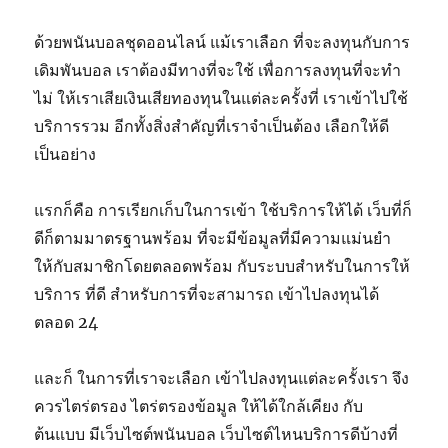
ด้วยพนันบอลชุดออนไลน์ แม้เราเลือก ที่จะลงทุนกับการ
เดิมพันบอล เราต้องมีทางที่จะใช้ เพื่อการลงทุนที่จะทำ
ไม่ ให้เราเสียเงินเสียทองทุนในแต่ละครั้งที่ เราเข้าไปใช้
บริการรวม อีกทั้งสิ่งสำคัญที่เราจำเป็นต้อง เลือกให้ดี
เป็นอย่าง
แรกก็คือ การเรียกเก็บในการเข้า ใช้บริการให้ได้ เว็บที่ก็
ดีก็ตามมาตรฐานพร้อม ที่จะมีข้อมูลที่มีความแม่นยำ
ให้กับสมาชิกโดยตลอดพร้อม กับระบบสำหรับในการให้
บริการ ที่ดี สำหรับการที่จะสามารถ เข้าไปลงทุนได้
ตลอด 24
และก็ ในการที่เราจะเลือก เข้าไปลงทุนแต่ละครั้งเรา จึง
ควรไตร่ตรอง ไตร่ตรองข้อมูล ให้ได้ใกล้เคียง กับ
ต้นแบบ มีเว็บไซต์พนันบอล เว็บไซต์ไหนบริการดีบ้างที่