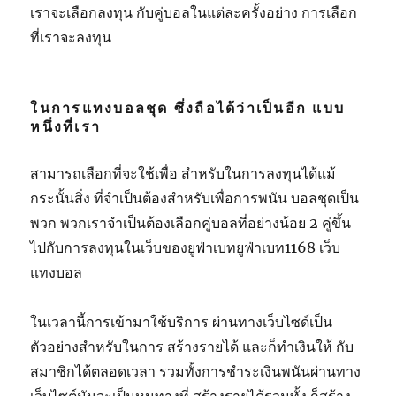
เราจะเลือกลงทุน กับคู่บอลในแต่ละครั้งอย่าง การเลือก
ที่เราจะลงทุน
ในการแทงบอลชุด ซึ่งถือได้ว่าเป็นอีก แบบ
หนึ่งที่เรา
สามารถเลือกที่จะใช้เพื่อ สำหรับในการลงทุนได้แม้
กระนั้นสิ่ง ที่จำเป็นต้องสำหรับเพื่อการพนัน บอลชุดเป็น
พวก พวกเราจำเป็นต้องเลือกคู่บอลที่อย่างน้อย 2 คู่ขึ้น
ไปกับการลงทุนในเว็บของยูฟ่าเบทยูฟ่าเบท1168 เว็บ
แทงบอล
ในเวลานี้การเข้ามาใช้บริการ ผ่านทางเว็บไซด์เป็น
ตัวอย่างสำหรับในการ สร้างรายได้ และก็ทำเงินให้ กับ
สมาชิกได้ตลอดเวลา รวมทั้งการชำระเงินพนันผ่านทาง