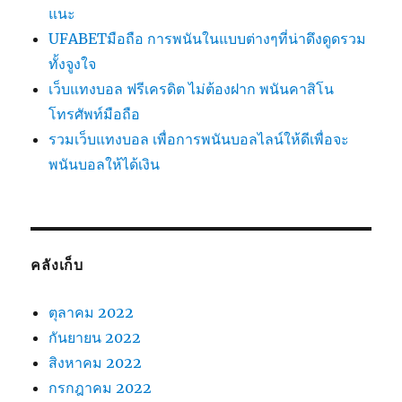
แนะ
UFABETมือถือ การพนันในแบบต่างๆที่น่าดึงดูดรวม
ทั้งจูงใจ
เว็บแทงบอล ฟรีเครดิต ไม่ต้องฝาก พนันคาสิโน
โทรศัพท์มือถือ
รวมเว็บแทงบอล เพื่อการพนันบอลไลน์ให้ดีเพื่อจะ
พนันบอลให้ได้เงิน
คลังเก็บ
ตุลาคม 2022
กันยายน 2022
สิงหาคม 2022
กรกฎาคม 2022