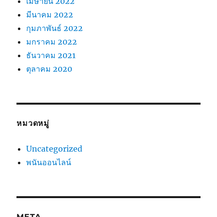
เมษายน 2022
มีนาคม 2022
กุมภาพันธ์ 2022
มกราคม 2022
ธันวาคม 2021
ตุลาคม 2020
หมวดหมู่
Uncategorized
พนันออนไลน์
META