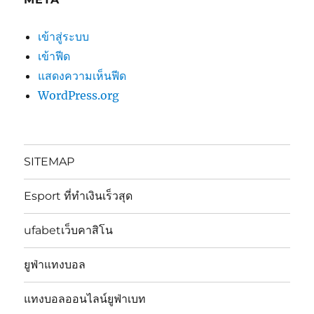
เข้าสู่ระบบ
เข้าฟีด
แสดงความเห็นฟีด
WordPress.org
SITEMAP
Esport ที่ทำเงินเร็วสุด
ufabetเว็บคาสิโน
ยูฟ่าแทงบอล
แทงบอลออนไลน์ยูฟ่าเบท