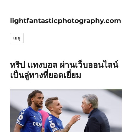
lightfantasticphotography.com
เมนู
ทริป แทงบอล ผ่านเว็บออนไลน์
เป็นลู่ทางที่ยอดเยี่ยม