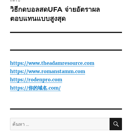
วิธีกดบอลสดUFA จ่ายอัตราผล
เรื่อง
ต่อ
ตอบแทนแบบสูงสุด
ไป:
https://www.theadamresource.com
https://www.romanstamm.com
https://rodenpro.com
https://你的域名.com/
ค้นห
ค้นหา: