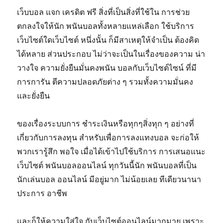
เว็บบอล แจก เครดิต ฟรี สิ่งที่เป็นสิ่งที่ใช้ใน การช่วย
ตกลงใจให้นัก พนันบอลทั้งหลายแหล่เลือก ใช้บริการ
เว็บไซต์ใดเว็บไซต์ หนึ่งนั้น ก็มีสาเหตุให้จำเป็น ต้องคิด
ได้หลาย ส่วนประกอบ ไม่ว่าจะเป็นในเรื่องของความ น่า
วางใจ ความยั่งยืนมั่นคงพนัน บอลกับเว็บไซต์ไซน์ ที่มี
การการัน ตีความปลอดภัยต่าง ๆ รวมทั้งความมั่นคง
และยั่งยืน
ของเรื่องระบบการ ชำระเงินหรือทุกๆสิ่งทุก ๆ อย่างที่
เกี่ยวกับการลงทุน สำหรับเพื่อการลงแทงบอล จะก่อให้
พวกเรารู้สึก พอใจ เมื่อได้เข้าไปใช้บริการ การเสนอแนะ
เว็บไซต์ พนันบอลออนไลน์ ทุกวันนี้นัก พนันบอลที่เป็น
นักเล่นบอล ออนไลน์ มีอยู่มาก ไม่น้อยเลย ทีเดียวนานา
ประการ อาชีพ
และก็ให้ความใส่ใจ กับเว็บไซต์ออนไลน์มากมาย เพราะ