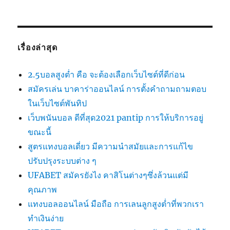
เรื่องล่าสุด
2.5บอลสูงต่ำ คือ จะต้องเลือกเว็บไซต์ที่ดีก่อน
สมัครเล่น บาคาร่าออนไลน์ การตั้งคำถามถามตอบ
ในเว็บไซต์พันทิป
เว็บพนันบอล ดีที่สุด2021 pantip การให้บริการอยู่
ขณะนี้
สูตรแทงบอลเดี่ยว มีความนำสมัยและการแก้ไข
ปรับปรุงระบบต่าง ๆ
UFABET สมัครยังไง คาสิโนต่างๆซึ่งล้วนแต่มี
คุณภาพ
แทงบอลออนไลน์ มือถือ การเลนลูกสูงต่ำที่พวกเรา
ทำเงินง่าย