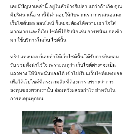
เคยมีปัญหาเหล่านี้ อยู่ในหัวบ้างรึเปล่า แต่ว่าถ้าเกิด คุณ
มีปริศนาเนื้อ หานี้มีคำตอบให้กับพวกเรา การเสนอแนะ
เว็บไซต์บอล ออนไลน์ ก็เลยจะต้องให้ความเอา ใจใส่
มากมาย และก็เว็บ ไซต์ที่ได้รับนักเล่น การพนันบอลเข้า
มา ใช้บริการในเว็บ ไซต์นั้น
ทริป แทงบอล ก็เลยทำให้เว็บไซต์นั้น ได้รับการยินยอม
รับ รวมทั้งน่าไว้ใจ เพราะเหตุว่า เว็บไซต์ต่างๆจะเป็น
แถวทาง ให้นักพนันบอลได้ เข้าไปเรียนเว็บไซต์แทงบอล
เพื่อได้เว็บไซต์ที่ตรงตามสิ่ง ที่ต้องการ เพราะว่าการ
ลงทุนของพวกเรานั้น ย่อมหวังผลผลกำไร สำหรับใน
การลงทุนทุกหน