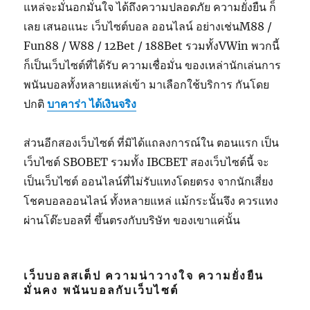
แหล่จะมั่นอกมั่นใจ ได้ถึงความปลอดภัย ความยั่งยืน ก็
เลย เสนอแนะ เว็บไซต์บอล ออนไลน์ อย่างเช่นM88 /
Fun88 / W88 / 12Bet / 188Bet รวมทั้งVWin พวกนี้
ก็เป็นเว็บไซต์ที่ได้รับ ความเชื่อมั่น ของเหล่านักเล่นการ
พนันบอลทั้งหลายแหล่เข้า มาเลือกใช้บริการ กันโดย
ปกติ
บาคาร่า ได้เงินจริง
ส่วนอีกสองเว็บไซต์ ที่มิได้แถลงการณ์ใน ตอนแรก เป็น
เว็บไซต์ SBOBET รวมทั้ง IBCBET สองเว็บไซต์นี้ จะ
เป็นเว็บไซต์ ออนไลน์ที่ไม่รับแทงโดยตรง จากนักเสี่ยง
โชคบอลออนไลน์ ทั้งหลายแหล่ แม้กระนั้นจึง ควรแทง
ผ่านโต๊ะบอลที่ ขึ้นตรงกับบริษัท ของเขาแค่นั้น
เว็บบอลสเต็ป ความน่าวางใจ ความยั่งยืน
มั่นคง พนันบอลกับเว็บไซต์