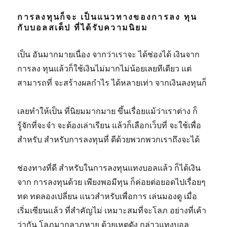
การลงทุนก็จะ เป็นแนวทางของการลง ทุน
กับบอลสเต็ป ที่ได้รับความนิยม
เป็น อันมากมายเนื่อง จากว่าเราจะ ได้ช่องได้ เงินจาก
การลง ทุนแล้วก็ใช้เงินไม่มากไม่น้อยเลยทีเดียว แต่
สามารถที่ จะสร้างผลกำไร ได้หลายเท่า จากเงินลงทุนก็
เลยทำให้เป็น ที่นิยมมากมาย ขึ้นเรื่อยแม้ว่าเราต่าง ก็
รู้จักที่จะจำ จะต้องเล่าเรียน แล้วก็เลือกเว็บที่ จะใช้เพื่อ
สำหรับ สำหรับการลงทุนที่ ดีด้วยพวกพวกเราถึงจะได้
ช่องทางที่ดี สำหรับในการลงทุนแทงบอลแล้ว ก็ได้เงิน
จาก การลงทุนด้วย เพียงพอมีทุน ก็ค่อยต่อยอดไปเรื่อยๆ
ทด ทดลองเปลี่ยน แนวสำหรับเพื่อการ เล่นมองดู เมื่อ
เริ่มเซียนแล้ว ที่สำคัญไม่ เหมาะสมที่จะโลภ อย่างที่เค้า
ว่ากัน โลภมากลาภหาย ด้วยเหตุดัง กล่าวแทงบอล