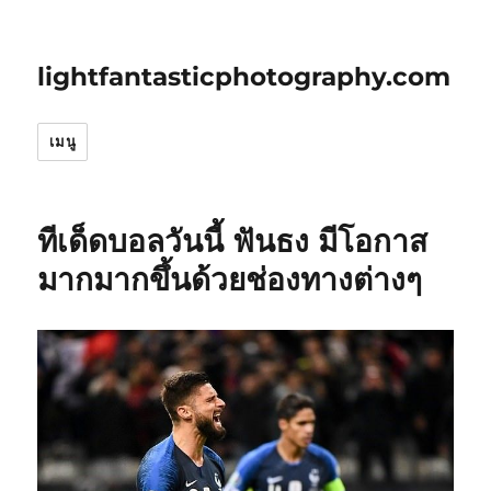
lightfantasticphotography.com
เมนู
ทีเด็ดบอลวันนี้ ฟันธง มีโอกาส
มากมากขึ้นด้วยช่องทางต่างๆ