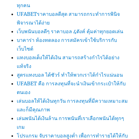
ทุกคน
UFABETราคาบอลดีสุด สามารถกระทำการพินิจ
พิจารณาได้ง่าย
เว็บพนันบอลดีๆ ราคาบอล 4ตังค์ คุ้มค่าทุกยอดเล่น
บาคาร่า ห้องทดลอง การสมัครเข้าใช้บริการกับ
เว็บไซต์
แทงบอลเต็งให้ได้เงิน สามารถสร้างกำไรได้อย่าง
แท้จริง
สูตรแทงบอล ได้ชัวร์ ทำให้พวกเราได้กำไรแน่นอน
UFABET คือ การลงทุนที่จะนำเงินเข้ากระเป๋าให้กับ
ตนเอง
เล่นบอลให้ได้เงินทุกวัน การลงทุนที่มีความเหมาะสม
และก็มีคุณภาพ
เล่นพนันได้เงินล้าน การพนันที่เราเลือกพนันได้ทุกๆ
เกม
โปรแกรม จับราคาบอลสูงต่ำ เพื่อการทำรายได้ให้กับ