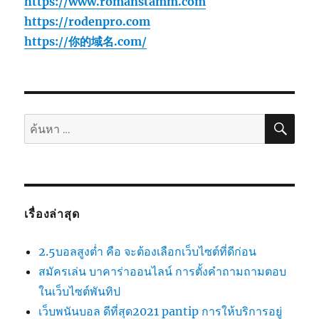
https://www.romanstamm.com
https://rodenpro.com
https://你的域名.com/
ค้นห
ค้นหา:
เรื่องล่าสุด
2.5บอลสูงต่ำ คือ จะต้องเลือกเว็บไซต์ที่ดีก่อน
สมัครเล่น บาคาร่าออนไลน์ การตั้งคำถามถามตอบ
ในเว็บไซต์พันทิป
เว็บพนันบอล ดีที่สุด2021 pantip การให้บริการอยู่