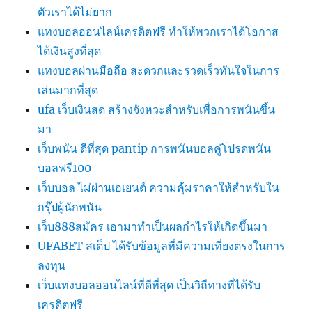
ตัวเราได้ไม่ยาก
แทงบอลออนไลน์เครดิตฟรี ทำให้พวกเราได้โอกาส
ได้เงินสูงที่สุด
แทงบอลผ่านมือถือ สะดวกและรวดเร็วทันใจในการ
เล่นมากที่สุด
ufa เว็บเงินสด สร้างจังหวะสำหรับเพื่อการพนันขึ้น
มา
เว็บพนัน ดีที่สุด pantip การพนันบอลคู่โปรดพนัน
บอลฟรี100
เว็บบอล ไม่ผ่านเอเยนต์ ความคุ้มราคาให้สำหรับใน
กรุ๊ปผู้นักพนัน
เว็บ888สมัคร เอามาทำเป็นผลกำไรให้เกิดขึ้นมา
UFABET สเต็ป ได้รับข้อมูลที่มีความเที่ยงตรงในการ
ลงทุน
เว็บแทงบอลออนไลน์ที่ดีที่สุด เป็นวิถีทางที่ได้รับ
เครดิตฟรี