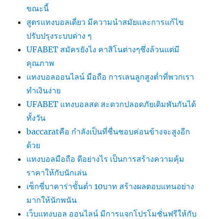
ขณะนี้
สูตรแทงบอลเดี่ยว มีความนำสมัยและการแก้ไข
ปรับปรุงระบบต่าง ๆ
UFABET สมัครยังไง คาสิโนต่างๆซึ่งล้วนแต่มี
คุณภาพ
แทงบอลออนไลน์ มือถือ การเลนลูกสูงต่ำที่พวกเรา
ทำเงินง่าย
UFABET แทงบอลสด สะดวกปลอดภัยเดิมพันกันได้
ทั้งวัน
baccaratคือ กำลังเป็นที่ชื่นชอบค่อนข้างจะสูงอีก
ด้วย
แทงบอลมือถือ ดีอย่างไร เป็นการสร้างความคุ้ม
ราคาให้กับนักเล่น
เซ็กซี่บาคาร่าขั้นต่ำ 10บาท สร้างผลตอบแทนอย่าง
มากให้นักพนัน
เว็บแทงบอล ออนไลน์ มีการแจกโปรโมชั่นฟรีให้กับ