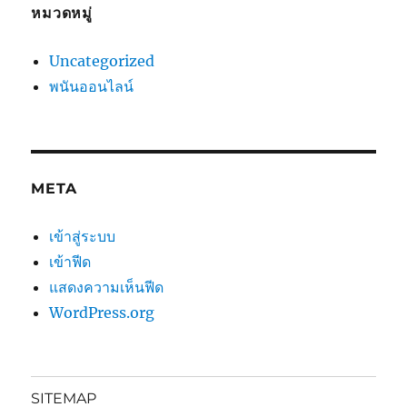
หมวดหมู่
Uncategorized
พนันออนไลน์
META
เข้าสู่ระบบ
เข้าฟีด
แสดงความเห็นฟีด
WordPress.org
SITEMAP