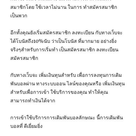
สมาชิกโดย ใช้เวลาไม่นาน ในการ ทำสมัครสมาชิก
เป็นพวก
อีกทั้งคุณยังเริ่มสมัครสมาชิก ลงทะเบียน กับทางเว็บจะ
ได้โบนัสถึง10%นับ ว่าเป็นโบนัส ที่มากมาย อย่างยิ่ง
จริงๆสำหรับการเริ่มทำ เป็นสมัครสมาชิก ลงทะเบียน
สมัครสมาชิก
กับทางเว็บจะ เพิ่มเงินทุนสำหรับ เพื่อการลงทุนการเดิม
พันบอลผ่าน ทางระบบออน ไลน์ของคุณหรือ เพิ่มเงินทุน
สำหรับเพื่อการเข้า ใช้บริการของคุณ ทำให้คุณ
สามารถทำเงินได้จาก
การเข้าใช้บริการการเดิมพันบอลลักษณะ นี้การเดิมพัน
บอลที่ ดีเยี่ยมยิ่ง