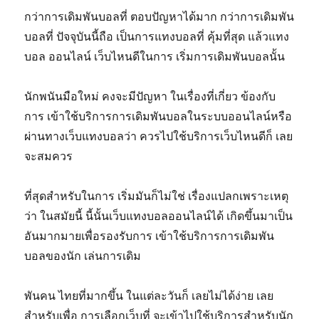
กว่าการเดิมพันบอลที่ ตอบปัญหาได้มาก กว่าการเดิมพัน
บอลที่ ปัจจุบันนี้ถือ เป็นการแทงบอลที่ คุ้มที่สุด แล้วแทง
บอล ออนไลน์ เว็บไหนดีในการ เริ่มการเดิมพันบอลนั้น
นักพนันมือใหม่ คงจะมีปัญหา ในเรื่องที่เกี่ยว ข้องกับ
การ เข้าใช้บริการการเดิมพันบอลในระบบออนไลน์หรือ
ผ่านทางเว็บแทงบอลว่า ควรไปใช้บริการเว็บไหนดีก็ เลย
จะสมควร
ที่สุดสำหรับในการ เริ่มมันก็ไม่ใช่ เรื่องแปลกเพราะเหตุ
ว่า ในสมัยนี้ นี้นั้นเว็บแทงบอลออนไลน์ได้ เกิดขึ้นมาเป็น
อันมากมายเพื่อรองรับการ เข้าใช้บริการการเดิมพัน
บอลของนัก เล่นการเดิม
พันคน ไทยที่มากขึ้น ในแต่ละวันก็ เลยไม่ได้ง่าย เลย
สำหรับเพื่อ การเลือกเว็บที่ จะเข้าไปใช้บริการสำหรับนัก