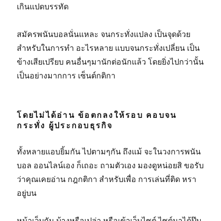
เกินแปดบรรทัด
สมัครพนันบอลนั่นแหละ จนกระทั่งแปลง เป็นจุดด้วย
สำหรับในการทำ อะไรหลาย แบบจนกระทั่งเปลี่ยน เป็น
ข้างเสียเปรียบ คนอื่นๆมานักต่อนักแล้ว โดยยิ่งไปกว่านั้น
เป็นอย่างมากการ เซ็นต์กติกา
โดยไม่ได้อ่าน ข้อตกลงให้รอบ คอบจน
กระทั่ง ผู้ประกอบธุรกิจ
ทั้งหลายแอบยิ้มกัน ไปตามๆกัน ถึงแม้ จะในวงการพนัน
บอล ออนไลน์เอง ก็เถอะ ถามตัวเอง มองดูหน่อยสิ ขอรับ
ว่าคุณเคยอ่าน กฎกติกา สำหรับเพื่อ การเล่นที่ติด หรา
อยู่บน
หน้าเว็บกัน บ้างหรือเปล่า หรือเข้าเว็บไซต์ ไซต์มาได้ปุ๊บ