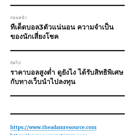
เมนู
ก่อนหน้า
นำทาง
ทีเด็ดบอล3ตัวแน่นอน ความจำเป็น
เรื่อง
ก่อน
ของนักเสี่ยงโชค
เรื่อง
หน้า:
ถัดไป
ราคาบอลสูงต่ำ ดูยังไง ได้รับสิทธิพิเศษ
เรื่อง
ต่อ
กับทางเว็บนำไปลงทุน
ไป:
https://www.theadamresource.com