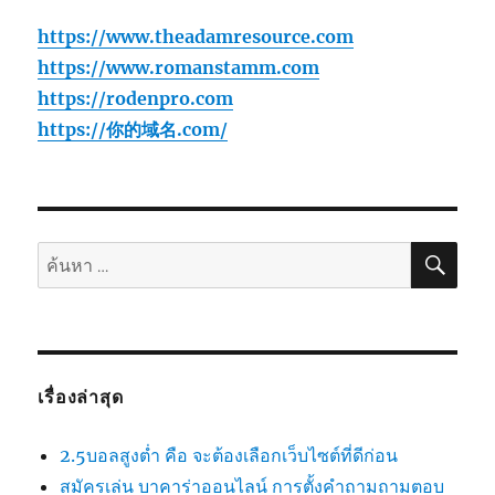
https://www.theadamresource.com
https://www.romanstamm.com
https://rodenpro.com
https://你的域名.com/
ค้นห
ค้นหา:
เรื่องล่าสุด
2.5บอลสูงต่ำ คือ จะต้องเลือกเว็บไซต์ที่ดีก่อน
สมัครเล่น บาคาร่าออนไลน์ การตั้งคำถามถามตอบ