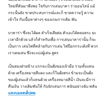
ใหม่ที่หันมาพึงพอ ใจกับการเล่นบาคา ร่าออนไลน์ แม้
กระนั้นยัง ขาดประสบการณ์และก็ ขาดความรู้ ความ
เข้าใจ กับเนื้อหาต่างๆ ของเกมการเดิม พัน
บาคาร่า ซึ่งจะได้ผล สำเร็จเสียต่อ ตัวเองได้ตลอดระ ยะ
เวลาอีกด้วย แล้วก็สำหรับเพื่อ การเล่นบาคาร่านั้น ก็จะ
เป็นการ เล่นไพ่ที่คล้ายกับการเล่น ไพ่ป๊อกกระเด้งที่ พวก
เราเคยเล่น ซึ่งจะแบ่งผู้เล่น สูตร
เป็นสองฝ่ายข้าง แรกจะเป็นฝั่งของเจ้ามือ รวมทั้งแทน
ด้วย เครื่องหมายสีแดง และก็ในฝั่งตรง ข้ามจะเป็นฝั่ง
ของผู้เล่นแล้วก็แทนด้วย เครื่องหมายสีน้ำ เงินจะมีการ
คืนเงิน วางเดิมพันให้ กับนักเล่นการ พนันอย่างฉับ พลัน
แทงบอลสเต็ปสด