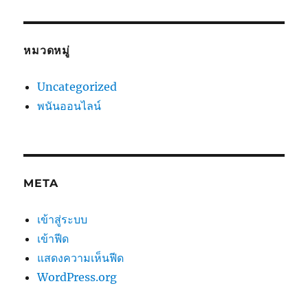
หมวดหมู่
Uncategorized
พนันออนไลน์
META
เข้าสู่ระบบ
เข้าฟีด
แสดงความเห็นฟีด
WordPress.org