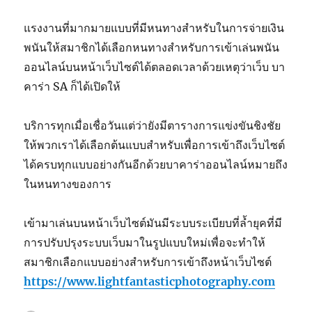
แรงงานที่มากมายแบบที่มีหนทางสำหรับในการจ่ายเงิน
พนันให้สมาชิกได้เลือกหนทางสำหรับการเข้าเล่นพนัน
ออนไลน์บนหน้าเว็บไซต์ได้ตลอดเวลาด้วยเหตุว่าเว็บ บา
คาร่า SA ก็ได้เปิดให้
บริการทุกเมื่อเชื่อวันแต่ว่ายังมีตารางการแข่งขันชิงชัย
ให้พวกเราได้เลือกต้นแบบสำหรับเพื่อการเข้าถึงเว็บไซต์
ได้ครบทุกแบบอย่างกันอีกด้วยบาคาร่าออนไลน์หมายถึง
ในหนทางของการ
เข้ามาเล่นบนหน้าเว็บไซต์มันมีระบบระเบียบที่ล้ำยุคที่มี
การปรับปรุงระบบเว็บมาในรูปแบบใหม่เพื่อจะทำให้
สมาชิกเลือกแบบอย่างสำหรับการเข้าถึงหน้าเว็บไซต์
https://www.lightfantasticphotography.com