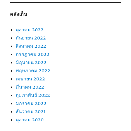
คลังเก็บ
ตุลาคม 2022
กันยายน 2022
สิงหาคม 2022
กรกฎาคม 2022
มิถุนายน 2022
พฤษภาคม 2022
เมษายน 2022
มีนาคม 2022
กุมภาพันธ์ 2022
มกราคม 2022
ธันวาคม 2021
ตุลาคม 2020