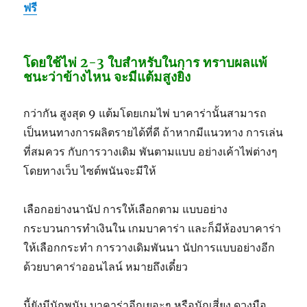
ฟรี
โดยใช้ไพ่ 2-3 ใบสำหรับในการ ทราบผลแพ้
ชนะว่าข้างไหน จะมีแต้มสูงยิ่ง
กว่ากัน สูงสุด 9 แต้มโดยเกมไพ่ บาคาร่านั้นสามารถ
เป็นหนทางการผลิตรายได้ที่ดี ถ้าหากมีแนวทาง การเล่น
ที่สมควร กับการวางเดิม พันตามแบบ อย่างเค้าไพ่ต่างๆ
โดยทางเว็บ ไซต์พนันจะมีให้
เลือกอย่างนานัป การให้เลือกตาม แบบอย่าง
กระบวนการทำเงินใน เกมบาคาร่า และก็มีห้องบาคาร่า
ให้เลือกกระทำ การวางเดิมพันนา นัปการแบบอย่างอีก
ด้วยบาคาร่าออนไลน์ หมายถึงเดี๋ยว
นี้ยังมีนักพนัน บาคาร่าอีกเยอะๆ หรือนักเสี่ยง ดวงมือ