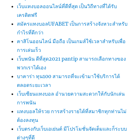
เว็บแทงบอลออนไลน์ที่ดีที่สุด เป็นวิถีทางที่ได้รับ
เครดิตฟรี
สมัครแทงบอลUFABET เป็นการสร้างจังหวะสำหรับ
กำไรที่ดีกว่า
คาสิโนออนไลน์ มือถือ เป็นเกมส์ใช้เวลาสำหรับเพื่อ
การเล่นเร็ว
เว็บพนัน ดีที่สุด2021 pantip สามารถเลือกทางของ
พวกเราได้เอง
บาคาร่า ทุน100 สามารถที่จะเข้ามาใช้บริการได้
ตลอดระยะเวลา
เว็บเซียนแทงบอล อำนวยความสะดวกให้กับนักเล่น
การพนัน
แทงบอลให้รวย การสร้างรายได้ที่สมาชิกทุกท่านไม่
ต้องลงทุน
เว็บตรงกับเว็บเอเย่นต์ มีโปรโมชั่นจัดเต็มและก็ระบบ
ต่างๆที่ดี