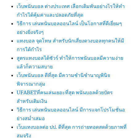
เว็บพนันบอล ต่างประเทศ เลือกเดิมพันอย่างไรให้ทำ
กำไรได้คุ้มค่าและปลอดภัยที่สุด
วิธีการ เล่นพนันบอลออนไลน์ เป็นโอกาสที่ดีเยี่ยมๆ
อย่างยิ่งจริงๆ
แทงบอล จุดโทษ สำหรับนักเสี่ยงดวงบอลทุกคนให้มี
การได้กำไร
สูตรแทงบอลได้ชัวร์ ทำให้การพนันบอลมีความง่าย
แล้วก็ความสบาย
เว็บพนันบอล ดีที่สุด มีความชำนิชำนาญพินิจ
พิจารณากลุ่ม
UFABETที่คนเล่นเยอะที่สุด พนันบอลด้วยบัตร
สำหรับเติมเงิน
วิธีการ เล่นพนันบอลออนไลน์ มีการแจกโปรโมชั่นอ
ย่างสม่ำเสมอ
เว็บแทงบอลต่อ ปป. ดีที่สุด การถ่ายทอดสดด้วยภาพที่
สมจริง