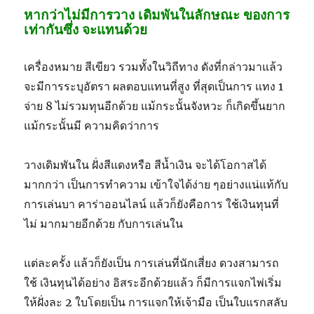
หากว่าไม่มีการวาง เดิมพันในลักษณะ ของการ
เท่ากันซึ่ง จะแทนด้วย
เครื่องหมาย สีเขียว รวมทั้งในวิถีทาง ดังที่กล่าวมาแล้ว
จะมีการระบุอัตรา ผลตอบแทนที่สูง ที่สุดเป็นการ แทง 1
จ่าย 8 ไม่รวมทุนอีกด้วย แม้กระนั้นจังหวะ ก็เกิดขึ้นยาก
แม้กระนั้นมี ความคิดว่าการ
วางเดิมพันใน ฝั่งสีแดงหรือ สีน้ำเงิน จะได้โอกาสได้
มากกว่า เป็นการทำความ เข้าใจได้ง่าย ๆอย่างแน่แท้กับ
การเล่นบา คาร่าออนไลน์ แล้วก็ยังคือการ ใช้เงินทุนที่
ไม่ มากมายอีกด้วย กับการเล่นใน
แต่ละครั้ง แล้วก็ยังเป็น การเล่นที่นักเสี่ยง ดวงสามารถ
ใช้ เงินทุนได้อย่าง อิสระอีกด้วยแล้ว ก็มีการแจกไพ่เริ่ม
ให้ฝั่งละ 2 ใบโดยเป็น การแจกให้เจ้ามือ เป็นใบแรกสลับ