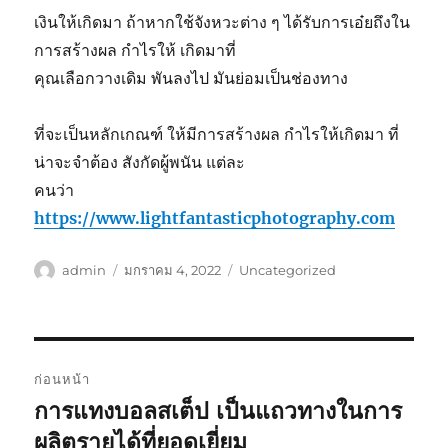
เงินให้เกิดมา ถ้าหากใช้จังหวะต่าง ๆ ได้รับการเอ๋ยถึงใน
การสร้างผล กำไรให้ เกิดมาที่
คุณเลือกวางเดิม พันลงไป มันย่อมเป็นช่องทาง
ที่จะเป็นหลักเกณฑ์ ให้มีการสร้างผล กำไรให้เกิดมา ที่
น่าจะจำต้อง สังกัดผู้พนัน แต่ละ
คนว่า
https://www.lightfantasticphotography.com
ผู้
เขียน
หมวด
admin
มกราคม 4, 2022
Uncategorized
เขียน
เมื่อ
หมู่
เมนู
ก่อนหน้า
นำทาง
การแทงบอลสเต็ป เป็นแถวทางในการ
เรื่อง
ก่อน
ผลิตรายได้ที่ยอดเยี่ยม
เรื่อง