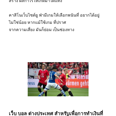
สร้าง ผลกำไรให้เกิดมาได้แทง
คาสิโนเว็บไซต์ยู ฟ่ามีเกมให้เลือกพนันที่ อยากได้อยู่
ไม่ใช่น้อย หากแม้ใช้เกม ที่ปราศ
จากความเสี่ยง มันก็ย่อม เป็นช่องทาง
เว็บ บอล ต่างประเทศ สำหรับเพื่อการทำเงินที่