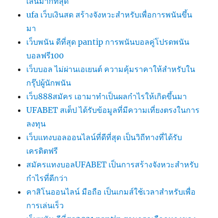
เล่นมากที่สุด
ufa เว็บเงินสด สร้างจังหวะสำหรับเพื่อการพนันขึ้น
มา
เว็บพนัน ดีที่สุด pantip การพนันบอลคู่โปรดพนัน
บอลฟรี100
เว็บบอล ไม่ผ่านเอเยนต์ ความคุ้มราคาให้สำหรับใน
กรุ๊ปผู้นักพนัน
เว็บ888สมัคร เอามาทำเป็นผลกำไรให้เกิดขึ้นมา
UFABET สเต็ป ได้รับข้อมูลที่มีความเที่ยงตรงในการ
ลงทุน
เว็บแทงบอลออนไลน์ที่ดีที่สุด เป็นวิถีทางที่ได้รับ
เครดิตฟรี
สมัครแทงบอลUFABET เป็นการสร้างจังหวะสำหรับ
กำไรที่ดีกว่า
คาสิโนออนไลน์ มือถือ เป็นเกมส์ใช้เวลาสำหรับเพื่อ
การเล่นเร็ว