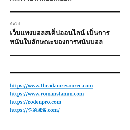
หน้า:
ถัดไป
เว็บแทงบอลสเต็ปออนไลน์ เป็นการ
เรื่อง
ต่อ
พนันในลักษณะของการพนันบอล
ไป:
https://www.theadamresource.com
https://www.romanstamm.com
https://rodenpro.com
https://你的域名.com/