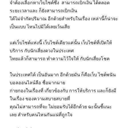
จำต้องเลือกหาเว็บไซต์ซึ่ง สามารถเบิกเงิน ได้ตลอด
ระยะเวลาและ ก็ยังสามารถเบิกเงิน
ได้ไม่จำกัดปริมาณ อีกด้วยสำหรับในเรื่อง เหล่านี้ก็น่าจะ
เป็นแบบ ไหนไปมิได้เลยเว้นเสีย
แต่เว็บไซต์แห่งนี้ เว็บไซต์เดียวแค่นั้น เว็บไซต์ที่เปิดให้
บริการ กับนักเสี่ยงดวงในประเทศ
ไทยแล้วก็สามารถ ทำความไว้ใจให้ กับนักเสี่ยงโชค
ในประเทศได้ เป็นอันมาก อีกด้วยมัน ก็คือเว็บ ไซต์พนัน
บอลออนไลน์ลือ ชื่อมากมาย
ก่ายกองในเรื่องที่ เกี่ยวข้องกับ การให้บริการ และก็ยังมี
ในเรื่อง ของความสบายสบายที่
คุณไม่สามารถที่จะ ไม่ยอมรับได้อีกด้วย ฉะนั้นชี้แนะ
เลย สำหรับคนไหนกันแน่ที่ถูกใจ