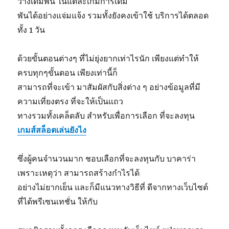
วางเดิมพัน ในแต่ละเกมการเดิม
พันได้อย่างแจ่มแจ้ง รวมทั้งยังคงเข้าใช้ บริการได้ตลอด
ทั้ง 1 วัน
ด้วยขั้นตอนต่างๆ ที่ไม่ยุ่งยากเท่าไรนัก เพียงแต่ทำให้
ครบทุกๆขั้นตอน เพียงเท่านี้ก็
สามารถที่จะเข้า มาสัมผัสกับสิ่งต่าง ๆ อย่างข้อมูลที่มี
ความเที่ยงตรง ที่จะให้เป็นแถว
ทางรวมทั้งเคล็ดลับ สำหรับเพื่อการเลือก ที่จะลงทุน
เกมส์สล็อตเล่นยังไง
ซึ่งผู้คนจำนวนมาก ชอบเลือกที่จะลงทุนกับ บาคาร่า
เพราะเหตุว่า สามารถสร้างกำไรได้
อย่างไม่ยากเย็น และก็มีแนวทางวิธีที่ ดีจากทางเว็บไซต์
ที่ได้พรีเซนเทชั่น ให้กับ