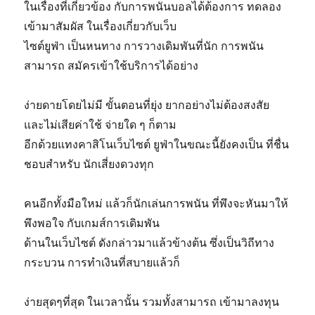
ในเรื่องที่เกี่ยวข้อง กับการพนันบอลได้ต้องการ ทดลอง
เข้ามาสัมผัส ในเรื่องเกี่ยวกับเว็บ
ไซต์ยูฟ่า เป็นหนทาง การวางเดิมพันที่นัก การพนัน
สามารถ สมัครเข้าใช้บริการได้อย่าง
ง่ายดายโดยไม่มี ขั้นตอนที่ยุ่ง ยากอย่างไม่ต้องสงสัย
และไม่เสียค่าใช้ จ่ายใด ๆ ก็ตาม
อีกด้วยแทงคาสิโนเว็บไซต์ ยูฟ่าในขณะนี้ยังคงเป็น ที่ชื่น
ชอบสำหรับ นักเสี่ยงดวงทุก
คนอีกทั้งมือใหม่ แล้วก็นักเล่นการพนัน ที่พึงจะหันมาให้
พึงพอใจ กับเกมส์การเดิมพัน
ด้านในเว็บไซต์ ดังกล่าวมาแล้วข้างต้น ซึ่งเป็นวิถีทาง
กระบวน การทำเงินที่สบายแล้วก็
ง่ายสุดๆที่สุด ในเวลานั้น รวมทั้งสามารถ เข้ามาลงทุน