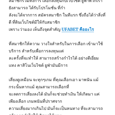
สมาชิกรวมทั้งการ เลือกลงทุนกับเว็บไซต์ ยูฟ่าพวกเรา
ยังสามารถ ได้รับโปรโมชั่น ที่กำ
ลังจะได้จากการ สมัครสมาชิก ในทีแรก ซึ่งถือได้ว่าสิ่งที่
ดี ที่ดินเว็บไซต์มีให้กับสมาชิก
เพราะว่ามอง เห็นถึงจุดสำคัญ
UFABET คืออะไร
ที่สมาชิกให้ความ วางใจสำหรับในการเลือก เข้ามาใช้
บริการ สำหรับเพื่อการลงทุนแต่
ละครั้งที่จะทำให้ สามารถสร้างกำไรได้ อย่างดีเยี่ยม
แทง คาสิโนเว็บไซต์ ยูฟ่ามันมีการ
เสี่ยงดูเหมือน จะทุกๆเกม ที่คุณเลือกเอา มาพนัน แม้
กระนั้นหากแม้ คุณสามารถเลือกที่
จะลดการเสี่ยงลงได้ มันก็จะช่วยทำเงิน ให้เกิดมา แค่
เพียงเลือก เกมพนันที่ปราศจาก
ความเสี่ยงมากเกินไป มันก็จะเป็นหนทาง ที่จะสามารถ