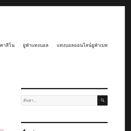
บคาสิโน
ยูฟ่าแทงบอล
แทงบอลออนไลน์ยูฟ่าเบท
ค้นหา
ค้นหา: