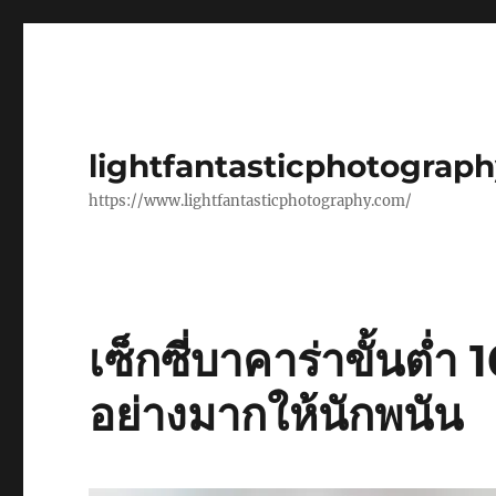
lightfantasticphotograp
https://www.lightfantasticphotography.com/
เซ็กซี่บาคาร่าขั้นต
อย่างมากให้นักพนัน