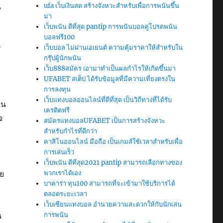
น
ufa เว็บเงินสด สร้างจังหวะสำหรับเพื่อการพนันขึ้น
มา
เว็บพนัน ดีที่สุด pantip การพนันบอลคู่โปรดพนัน
บอลฟรี100
ร
เว็บบอล ไม่ผ่านเอเยนต์ ความคุ้มราคาให้สำหรับใน
กรุ๊ปผู้นักพนัน
เว็บ888สมัคร เอามาทำเป็นผลกำไรให้เกิดขึ้นมา
UFABET สเต็ป ได้รับข้อมูลที่มีความเที่ยงตรงใน
การลงทุน
เว็บแทงบอลออนไลน์ที่ดีที่สุด เป็นวิถีทางที่ได้รับ
ใน
เครดิตฟรี
จ
สมัครแทงบอลUFABET เป็นการสร้างจังหวะ
สำหรับกำไรที่ดีกว่า
คาสิโนออนไลน์ มือถือ เป็นเกมส์ใช้เวลาสำหรับเพื่อ
การเล่นเร็ว
เว็บพนัน ดีที่สุด2021 pantip สามารถเลือกทางของ
วย
พวกเราได้เอง
บาคาร่า ทุน100 สามารถที่จะเข้ามาใช้บริการได้
ตลอดระยะเวลา
เว็บเซียนแทงบอล อำนวยความสะดวกให้กับนักเล่น
น
การพนัน