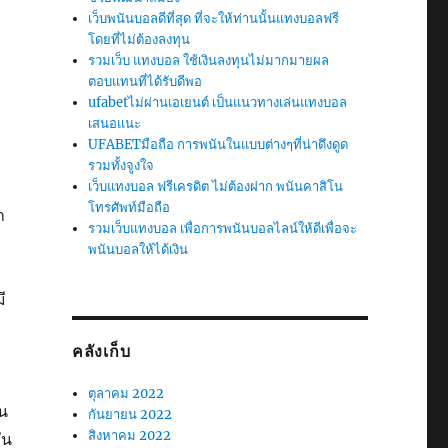
เว็บพนันบอลดีที่สุด ที่จะให้ท่านนั้นแทงบอลฟรี
โดยที่ไม่ต้องลงทุน
รวมเว็บ แทงบอล ใช้เงินลงทุนไม่มากมายผล
ตอบแทนที่ได้รับดีพอ
ufabetไม่ผ่านเอเยนต์ เป็นแนวทางเล่นแทงบอล
เสนอแนะ
UFABETมือถือ การพนันในแบบต่างๆที่น่าดึงดูด
รวมทั้งจูงใจ
เว็บแทงบอล ฟรีเครดิต ไม่ต้องฝาก พนันคาสิโน
โทรศัพท์มือถือ
ำ
รวมเว็บแทงบอล เพื่อการพนันบอลไลน์ให้ดีเพื่อจะ
พนันบอลให้ได้เงิน
ี
คลังเก็บ
ตุลาคม 2022
็น
กันยายน 2022
สิงหาคม 2022
่น