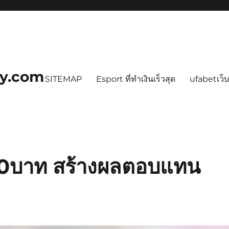
hy.com
SITEMAP
Esport ที่ทำเงินเร็วสุด
ufabetเว็
่ำ 10บาท สร้างผลตอบแทน