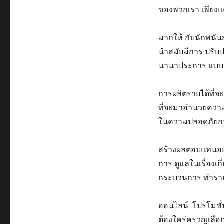
ของพวกเรา เพียงแค
มากให้ กับนักพนันส
นำสมัยมีการ ปรับป
นานาประการ แบบแ
การผลิตรายได้ที่จ
ที่จะมาอำนวยควา
ในความปลอดภัยการ
สร้างผลตอบแทนอย่า
การ ดูแลในเรื่องเก
กระบวนการ ทำราย
ออนไลน์ โปรโมชั่
ต้องใคร่ครวญเลือกเ