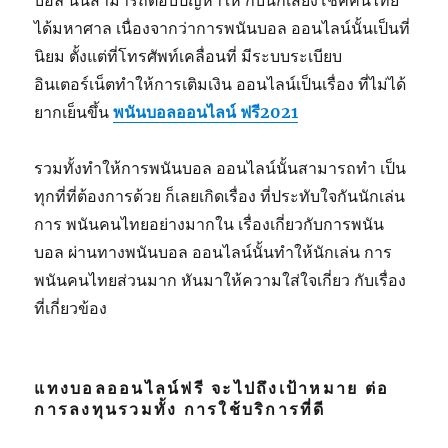
บอล นั้นสามารถตอบปัญหาให้ กับนักเสี่ยงโชคคนไทย
ได้มหาศาล เนื่องจากว่าการพนันบอล ออนไลน์นั้นเป็นที่
นิยม ตั้งแต่ที่โทรศัพท์เคลื่อนที่ มีระบบระเบียบ
อินเตอร์เน็ตทำให้การเติมเงิน ออนไลน์เป็นเรื่อง ที่ไม่ได้
ยากเย็นขึ้น
พนันบอลออนไลน์ ฟรี2021
รวมทั้งทำให้การพนันบอล ออนไลน์นั้นสามารถทำ เป็น
ทุกที่ที่ต้องการด้วย ก็เลยเกิดเรื่อง ที่ประทับใจกันนักเล่น
การ พนันคนไทยอย่างมากใน เรื่องเกี่ยวกับการพนัน
บอล ผ่านทางพนันบอล ออนไลน์นั้นทำให้นักเล่น การ
พนันคนไทยส่วนมาก หันมาให้ความใส่ใจเกี่ยว กับเรื่อง
ที่เกี่ยวข้อง
แทงบอลออนไลน์ฟรี จะไปถึงเป้าหมาย ต่อ
การลงทุนรวมทั้ง การใช้บริการที่ดี