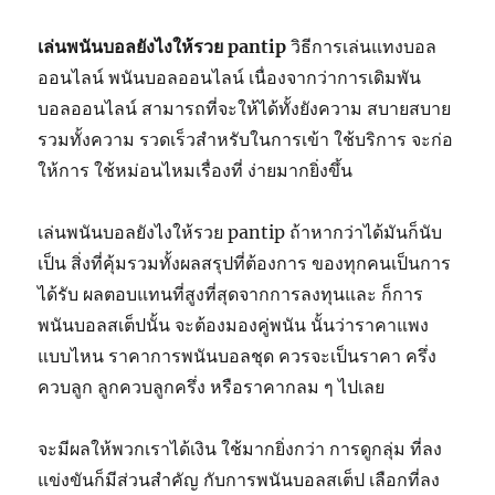
เล่นพนันบอลยังไงให้รวย pantip
วิธีการเล่นแทงบอล
ออนไลน์ พนันบอลออนไลน์ เนื่องจากว่าการเดิมพัน
บอลออนไลน์ สามารถที่จะให้ได้ทั้งยังความ สบายสบาย
รวมทั้งความ รวดเร็วสำหรับในการเข้า ใช้บริการ จะก่อ
ให้การ ใช้หม่อนไหมเรื่องที่ ง่ายมากยิ่งขึ้น
เล่นพนันบอลยังไงให้รวย pantip ถ้าหากว่าได้มันก็นับ
เป็น สิ่งที่คุ้มรวมทั้งผลสรุปที่ต้องการ ของทุกคนเป็นการ
ได้รับ ผลตอบแทนที่สูงที่สุดจากการลงทุนและ ก็การ
พนันบอลสเต็ปนั้น จะต้องมองคู่พนัน นั้นว่าราคาแพง
แบบไหน ราคาการพนันบอลชุด ควรจะเป็นราคา ครึ่ง
ควบลูก ลูกควบลูกครึ่ง หรือราคากลม ๆ ไปเลย
จะมีผลให้พวกเราได้เงิน ใช้มากยิ่งกว่า การดูกลุ่ม ที่ลง
แข่งขันก็มีส่วนสำคัญ กับการพนันบอลสเต็ป เลือกที่ลง