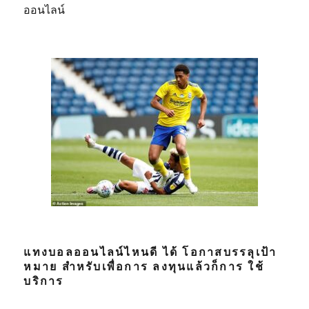
ออนไลน์
แทงบอลออนไลน์ไหนดี ได้ โอกาสบรรลุเป้า
หมาย สำหรับเพื่อการ ลงทุนแล้วก็การ ใช้
บริการ