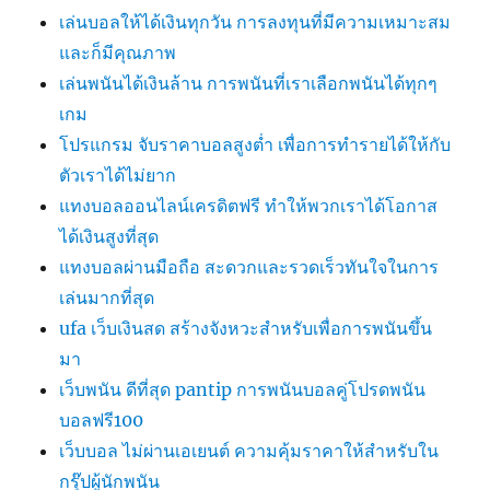
เล่นบอลให้ได้เงินทุกวัน การลงทุนที่มีความเหมาะสม
และก็มีคุณภาพ
เล่นพนันได้เงินล้าน การพนันที่เราเลือกพนันได้ทุกๆ
เกม
โปรแกรม จับราคาบอลสูงต่ำ เพื่อการทำรายได้ให้กับ
ตัวเราได้ไม่ยาก
แทงบอลออนไลน์เครดิตฟรี ทำให้พวกเราได้โอกาส
ได้เงินสูงที่สุด
แทงบอลผ่านมือถือ สะดวกและรวดเร็วทันใจในการ
เล่นมากที่สุด
ufa เว็บเงินสด สร้างจังหวะสำหรับเพื่อการพนันขึ้น
มา
เว็บพนัน ดีที่สุด pantip การพนันบอลคู่โปรดพนัน
บอลฟรี100
เว็บบอล ไม่ผ่านเอเยนต์ ความคุ้มราคาให้สำหรับใน
กรุ๊ปผู้นักพนัน