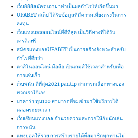
เว็บ888สมัคร เอามาทำเป็นผลกำไรให้เกิดขึ้นมา
UFABET สเต็ป ได้รับข้อมูลที่มีความเที่ยงตรงในการ
ลงทุน
เว็บแทงบอลออนไลน์ที่ดีที่สุด เป็นวิถีทางที่ได้รับ
เครดิตฟรี
สมัครแทงบอลUFABET เป็นการสร้างจังหวะสำหรับ
กำไรที่ดีกว่า
คาสิโนออนไลน์ มือถือ เป็นเกมส์ใช้เวลาสำหรับเพื่อ
การเล่นเร็ว
เว็บพนัน ดีที่สุด2021 pantip สามารถเลือกทางของ
พวกเราได้เอง
บาคาร่า ทุน100 สามารถที่จะเข้ามาใช้บริการได้
ตลอดระยะเวลา
เว็บเซียนแทงบอล อำนวยความสะดวกให้กับนักเล่น
การพนัน
แทงบอลให้รวย การสร้างรายได้ที่สมาชิกทุกท่านไม่