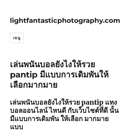
lightfantasticphotography.com
เมนู
เล่นพนันบอลยังไงให้รวย
pantip มีแบบการเดิมพันให้
เลือกมากมาย
เล่นพนันบอลยังไงให้รวย pantip แทง
บอลออนไลน์ ไหนดี กับเว็บไซต์ที่ดี นั้น
มีแบบการเดิมพัน ให้เลือก มากมาย
แบบ