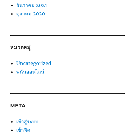
ธันวาคม 2021
ตุลาคม 2020
หมวดหมู่
Uncategorized
พนันออนไลน์
META
เข้าสู่ระบบ
เข้าฟีด