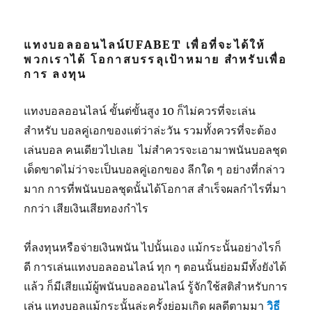
แทงบอลออนไลน์UFABET เพื่อที่จะได้ให้
พวกเราได้ โอกาสบรรลุเป้าหมาย สำหรับเพื่อ
การ ลงทุน
แทงบอลออนไลน์ ขั้นต่ขั้นสูง 10 ก็ไม่ควรที่จะเล่น
สำหรับ บอลคู่เอกของแต่ว่าล่ะวัน รวมทั้งควรที่จะต้อง
เล่นบอล คนเดียวไปเลย ไม่สำควรจะเอามาพนันบอลชุด
เด็ดขาดไม่ว่าจะเป็นบอลคู่เอกของ ลีกใด ๆ อย่างที่กล่าว
มาก การที่พนันบอลชุดนั้นได้โอกาส สำเร็จผลกำไรที่มา
กกว่า เสียเงินเสียทองกำไร
ที่ลงทุนหรือจ่ายเงินพนัน ไปนั้นเอง แม้กระนั้นอย่างไรก็
ดี การเล่นแทงบอลออนไลน์ ทุก ๆ ตอนนั้นย่อมมีทั้งยังได้
แล้ว ก็มีเสียแม้ผู้พนันบอลออนไลน์ รู้จักใช้สติสำหรับการ
เล่น แทงบอลแม้กระนั้นล่ะครั้งย่อมเกิด ผลดีตามมา
วิธี