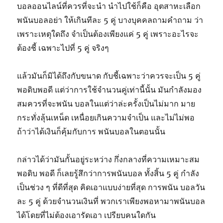
บอลออนไลน์ที่ควรที่จะนำ นำไปใช้ก็คือ อุตสาหะเลือก
พนันบอลอย่า ให้เกินทีละ 5 คู่ บางบุคคลถามคำถาม ว่า
เพราะเหตุใดถึง จำเป็นต้องเพียงแค่ 5 คู่ เพราะอะไรจะ
ต้องชี้ เฉพาะไปที่ 5 คู่ จริงๆ
แล้วมันก็มิได้ถึงกับขนาด กับชี้เฉพาะว่าควรจะเป็น 5 คู่
พอดิบพอดี แต่ว่าการใช้จำนวนคู่เท่านี้นั้น มันกำลังมอง
สมควรที่จะพนัน บอลในแต่ว่าล่ะครั้งเป็นไม่มาก มาย
กระทั่งลุ้นเหน็ด เหนื่อยเกินความจำเป็น และไม่ไม่พอ
ถ้าว่าได้เงินก็คุ้มกับการ พนันบอลในตอนนั้น
กล่าวได้ว่ามันกั้นอยู่ระหว่าง กึ่งกลางที่ความเหมาะสม
พอดิบ พอดี ก็เลยรู้สึกว่าการพนันบอล ทั้งสิ้น 5 คู่ กำลัง
เป็นช่วง ๆ ที่ดีที่สุด คิดเอาแบบง่ายที่สุด การพนัน บอลวัน
ละ 5 คู่ ด้วยจำนวนเงินที่ พวกเราเพียงพอหามาพนันบอล
ได้โดยที่ไม่ต้องเอารัดเอา เปรียบคนใดกัน