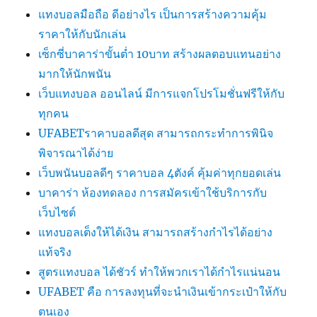
แทงบอลมือถือ ดีอย่างไร เป็นการสร้างความคุ้ม
ราคาให้กับนักเล่น
เซ็กซี่บาคาร่าขั้นต่ำ 10บาท สร้างผลตอบแทนอย่าง
มากให้นักพนัน
เว็บแทงบอล ออนไลน์ มีการแจกโปรโมชั่นฟรีให้กับ
ทุกคน
UFABETราคาบอลดีสุด สามารถกระทำการพินิจ
พิจารณาได้ง่าย
เว็บพนันบอลดีๆ ราคาบอล 4ตังค์ คุ้มค่าทุกยอดเล่น
บาคาร่า ห้องทดลอง การสมัครเข้าใช้บริการกับ
เว็บไซต์
แทงบอลเต็งให้ได้เงิน สามารถสร้างกำไรได้อย่าง
แท้จริง
สูตรแทงบอล ได้ชัวร์ ทำให้พวกเราได้กำไรแน่นอน
UFABET คือ การลงทุนที่จะนำเงินเข้ากระเป๋าให้กับ
ตนเอง