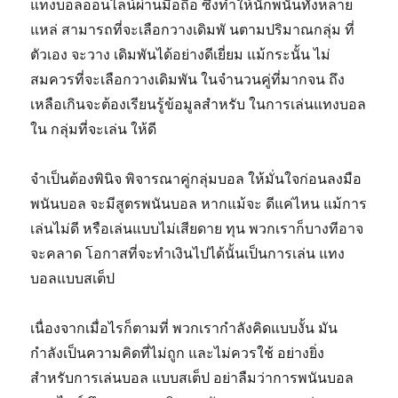
แทงบอลออนไลน์ผ่านมือถือ ซึ่งทำให้นักพนันทั้งหลาย
แหล่ สามารถที่จะเลือกวางเดิมพั นตามปริมาณกลุ่ม ที่
ตัวเอง จะวาง เดิมพันได้อย่างดีเยี่ยม แม้กระนั้น ไม่
สมควรที่จะเลือกวางเดิมพัน ในจำนวนคู่ที่มากจน ถึง
เหลือเกินจะต้องเรียนรู้ข้อมูลสำหรับ ในการเล่นแทงบอล
ใน กลุ่มที่จะเล่น ให้ดี
จำเป็นต้องพินิจ พิจารณาคู่กลุ่มบอล ให้มั่นใจก่อนลงมือ
พนันบอล จะมีสูตรพนันบอล หากแม้จะ ดีแค่ไหน แม้การ
เล่นไม่ดี หรือเล่นแบบไม่เสียดาย ทุน พวกเราก็บางทีอาจ
จะคลาด โอกาสที่จะทำเงินไปได้นั้นเป็นการเล่น แทง
บอลแบบสเต็ป
เนื่องจากเมื่อไรก็ตามที่ พวกเรากำลังคิดแบบงั้น มัน
กำลังเป็นความคิดที่ไม่ถูก และไม่ควรใช้ อย่างยิ่ง
สำหรับการเล่นบอล แบบสเต็ป อย่าลืมว่าการพนันบอล