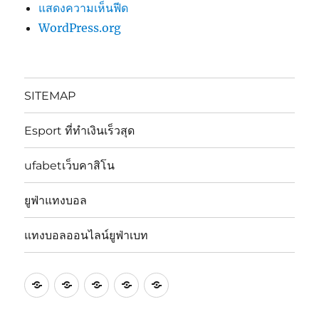
แสดงความเห็นฟีด
WordPress.org
SITEMAP
Esport ที่ทำเงินเร็วสุด
ufabetเว็บคาสิโน
ยูฟ่าแทงบอล
แทงบอลออนไลน์ยูฟ่าเบท
SITEMAP
Esport
ufabetเว็บ
ยู
แทง
ที่
คา
ฟ่า
บอล