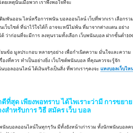
ยเหตุนั้นเมื่อพวก เราพึงพอใจที่จะ
รเดิมพันออน ไลน์หรือการพนัน บอลออนไลน์ เว็บที่พวกเรา เลือกรว
็นเว็บไซต์ ที่น่าไว้ใจได้ก็ อาจจะหนีไม่พ้น ที่มาจากต่างแดน อย่าง
อได้ ว่าก่อนที่จะมีการ ลงทุนรวมทั้งเลือก เว็บพนันบอล ฝากขั้นต่ำ10
รียนข้อ มูลประกอบ หลายๆอย่าง เพื่อกำเนิดความ มั่นใจและความ
นเรื่องที่ควร ทำเป็นอย่างยิ่ง เว็บไซต์พนันบอล ที่คุณควรจะรู้จัก
ันบอลออนไลน์ ได้เงินจริงเป็นสิ่ง ที่พวกเราๆคงจะ
แทงบอลเว็บไห
ดีที่สุด เพียงพอทราบ ได้ไพเราะว่ามี การขยาย
างสำหรับการ วิธี สมัคร เว็บ บอล
พนันบอลออนไลน์ในทุกๆวัน มีทั้งยังหน้าเก่ารวม ทั้งนักพนันบอลค