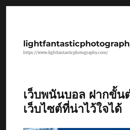
lightfantasticphotograp
https://www.lightfantasticphotography.com/
เว็บพนันบอล ฝากขั้น
เว็บไซต์ที่น่าไว้ใจได้