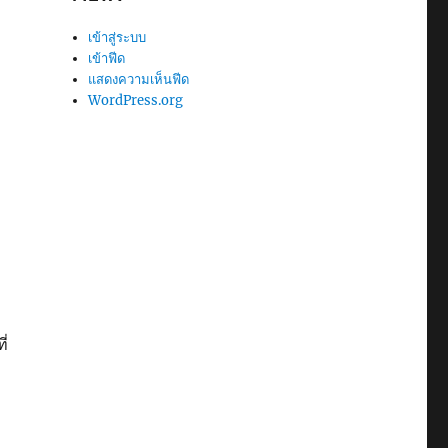
เข้าสู่ระบบ
เข้าฟีด
แสดงความเห็นฟีด
WordPress.org
บ
ี่