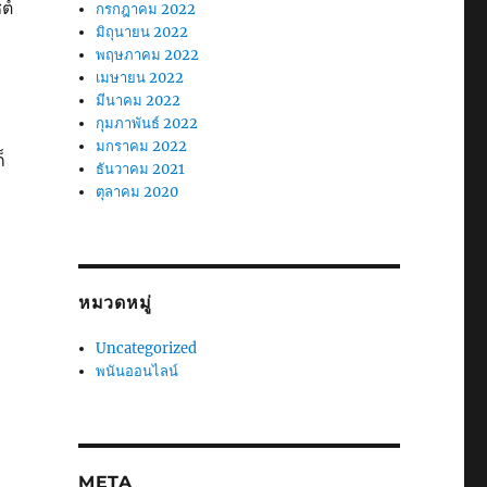
ต์
กรกฎาคม 2022
มิถุนายน 2022
พฤษภาคม 2022
เมษายน 2022
มีนาคม 2022
กุมภาพันธ์ 2022
มกราคม 2022
็
ธันวาคม 2021
ตุลาคม 2020
หมวดหมู่
Uncategorized
พนันออนไลน์
META