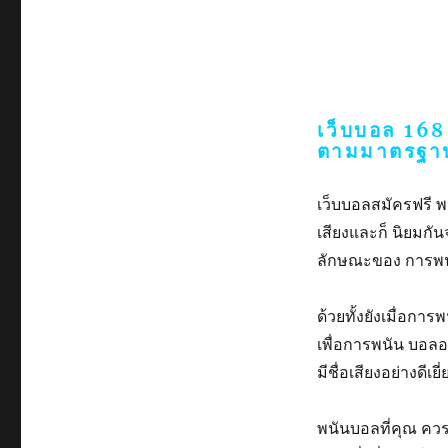
เว็บบอล 168 ท
ตามมาตรฐานส
เว็บบอลสมัครฟรี พน
เสียงและก็ นิยมกั
ลักษณะของ การพนั
ด้วยทั้งยังเมื่อกา
เพื่อการพนัน บอลออ
มีชื่อเสียงอย่างดีเ
พนันบอลที่คุณ ควร