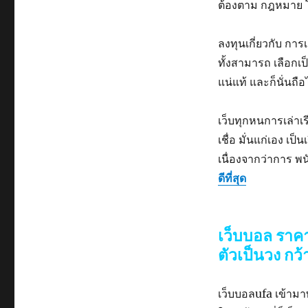
ต้องตาม กฎหมาย โด
ลงทุนเกี่ยวกับ กา
ทั้งสามารถ เลือกเป
แน่แท้ และก็นั่นถื
เว็บทุกหนการเล่าเ
เชื่อ มั่นแก่เอง เป็
เนื่องจากว่าการ พน
ดีที่สุด
เว็บบอล ราคา
ตัวเป็นวง กว้
เว็บบอลufa เข้ามา