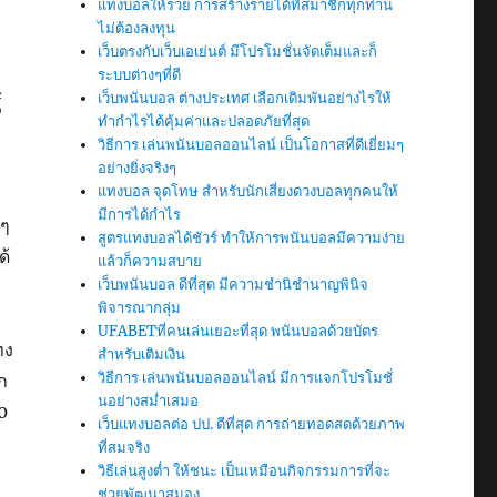
แทงบอลให้รวย การสร้างรายได้ที่สมาชิกทุกท่าน
ไม่ต้องลงทุน
เว็บตรงกับเว็บเอเย่นต์ มีโปรโมชั่นจัดเต็มและก็
ระบบต่างๆที่ดี
เว็บพนันบอล ต่างประเทศ เลือกเดิมพันอย่างไรให้
้
ทำกำไรได้คุ้มค่าและปลอดภัยที่สุด
วิธีการ เล่นพนันบอลออนไลน์ เป็นโอกาสที่ดีเยี่ยมๆ
อย่างยิ่งจริงๆ
แทงบอล จุดโทษ สำหรับนักเสี่ยงดวงบอลทุกคนให้
มีการได้กำไร
งๆ
สูตรแทงบอลได้ชัวร์ ทำให้การพนันบอลมีความง่าย
ด้
แล้วก็ความสบาย
เว็บพนันบอล ดีที่สุด มีความชำนิชำนาญพินิจ
พิจารณากลุ่ม
UFABETที่คนเล่นเยอะที่สุด พนันบอลด้วยบัตร
ทง
สำหรับเติมเงิน
วิธีการ เล่นพนันบอลออนไลน์ มีการแจกโปรโมชั่
ก
นอย่างสม่ำเสมอ
0
เว็บแทงบอลต่อ ปป. ดีที่สุด การถ่ายทอดสดด้วยภาพ
ที่สมจริง
วิธีเล่นสูงต่ำ ให้ชนะ เป็นเหมือนกิจกรรมการที่จะ
ช่วยพัฒนาสมอง