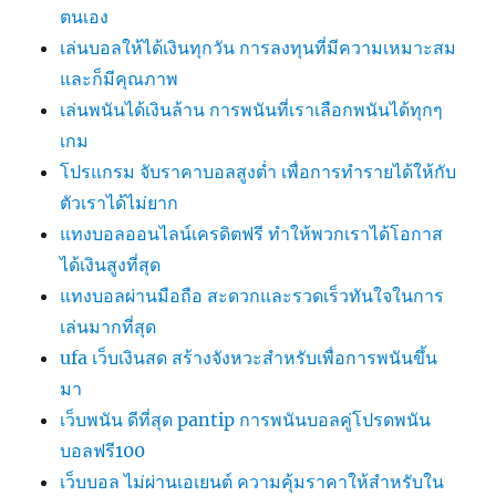
ตนเอง
เล่นบอลให้ได้เงินทุกวัน การลงทุนที่มีความเหมาะสม
และก็มีคุณภาพ
เล่นพนันได้เงินล้าน การพนันที่เราเลือกพนันได้ทุกๆ
เกม
โปรแกรม จับราคาบอลสูงต่ำ เพื่อการทำรายได้ให้กับ
ตัวเราได้ไม่ยาก
แทงบอลออนไลน์เครดิตฟรี ทำให้พวกเราได้โอกาส
ได้เงินสูงที่สุด
แทงบอลผ่านมือถือ สะดวกและรวดเร็วทันใจในการ
เล่นมากที่สุด
ufa เว็บเงินสด สร้างจังหวะสำหรับเพื่อการพนันขึ้น
มา
เว็บพนัน ดีที่สุด pantip การพนันบอลคู่โปรดพนัน
บอลฟรี100
เว็บบอล ไม่ผ่านเอเยนต์ ความคุ้มราคาให้สำหรับใน