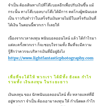
จำเป็น ต้องเดินทางไปที่โต๊ะบอลอีกเพื่อปรับเงินขึ้น แม้
กระนั้น ทางโต๊ะบอลบางโต๊ะได้มีการ คดโกงผู้พนันบอล
เป็น ราวกับทำว่าใบเสร็จรับเงินหายไม่มีใบเสร็จรับเงินที่
ได้เงิน ในตอนนี้พวกเรา ก็เลยให้
เนื่องจากเวลาลงทุน พนันบอลออนไลน์ แล้ว ได้กำไรมา
แต่ละครั้งพวกเรา ก็จะชอบใจรวมทั้ง ลืมที่จะมีความ
รู้สึกว่าควรจะบริหารเงินที่มีอยู่ยังไง
https://www.lightfantasticphotography.com
เพื่อที่จะได้ให้ พวกเรา ได้มีทั้ง ยังผล กำไร
รวมทั้ง เงินลงทุน ในระยะยาว
เงินลงทุน ของ นักพนันบอลออนไลน์ ทั้ง หลายแหล่ที่มี
อยู่พวกเรา จำเป็น ต้องเอามาลงทุน ให้ กำเนิดผล กำไร