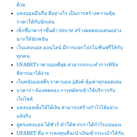
ด้วย
แทงบอลมือถือ ดีอย่างไร เป็นการสร้างความคุ้ม
ราคาให้กับนักเล่น
เซ็กซี่บาคาร่าขั้นต่ำ 10บาท สร้างผลตอบแทนอย่าง
มากให้นักพนัน
เว็บแทงบอล ออนไลน์ มีการแจกโปรโมชั่นฟรีให้กับ
ทุกคน
UFABETราคาบอลดีสุด สามารถกระทำการพินิจ
พิจารณาได้ง่าย
เว็บพนันบอลดีๆ ราคาบอล 4ตังค์ คุ้มค่าทุกยอดเล่น
บาคาร่า ห้องทดลอง การสมัครเข้าใช้บริการกับ
เว็บไซต์
แทงบอลเต็งให้ได้เงิน สามารถสร้างกำไรได้อย่าง
แท้จริง
สูตรแทงบอล ได้ชัวร์ ทำให้พวกเราได้กำไรแน่นอน
UFABET คือ การลงทุนที่จะนำเงินเข้ากระเป๋าให้กับ