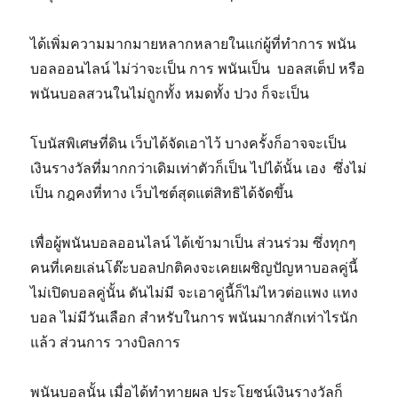
ได้เพิ่มความมากมายหลากหลายในแก่ผู้ที่ทำการ พนัน
บอลออนไลน์ ไม่ว่าจะเป็น การ พนันเป็น บอลสเต็ป หรือ
พนันบอลสวนในไม่ถูกทั้ง หมดทั้ง ปวง ก็จะเป็น
โบนัสพิเศษที่ดิน เว็บได้จัดเอาไว้ บางครั้งก็อาจจะเป็น
เงินรางวัลที่มากกว่าเดิมเท่าตัวก็เป็น ไปได้นั้น เอง ซึ่งไม่
เป็น กฎคงที่ทาง เว็บไซต์สุดแต่สิทธิได้จัดขึ้น
เพื่อผู้พนันบอลออนไลน์ ได้เข้ามาเป็น ส่วนร่วม ซึ่งทุกๆ
คนที่เคยเล่นโต๊ะบอลปกติคงจะเคยเผชิญปัญหาบอลคู่นี้
ไม่เปิดบอลคู่นั้น ดันไม่มี จะเอาคู่นี้ก็ไม่ไหวต่อแพง แทง
บอล ไม่มีวันเลือก สำหรับในการ พนันมากสักเท่าไรนัก
แล้ว ส่วนการ วางบิลการ
พนันบอลนั้น เมื่อได้ทำทายผล ประโยชน์เงินรางวัลก็