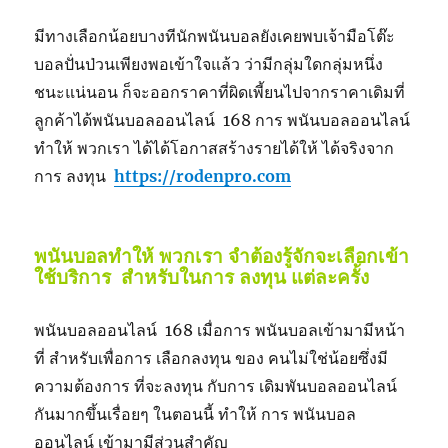
มีทางเลือกน้อยบางทีนักพนันบอลยังเคยพบเจ้ามือโต๊ะ
บอลปั่นป่วนเพียงพอเข้าใจแล้ว ว่ามีกลุ่มใดกลุ่มหนึ่ง
ชนะแน่นอน ก็จะออกราคาที่ผิดเพี้ยนไปจากราคาเดิมที่
ลูกค้าได้พนันบอลออนไลน์ 168 การ พนันบอลออนไลน์
ทำให้ พวกเรา ได้ได้โอกาสสร้างรายได้ให้ ได้จริงจาก
การ ลงทุน
https://rodenpro.com
พนันบอลทำให้ พวกเรา จำต้องรู้จักจะเลือกเข้า
ใช้บริการ สำหรับในการ ลงทุน แต่ละครั้ง
พนันบอลออนไลน์ 168 เมื่อการ พนันบอลเข้ามามีหน้า
ที่ สำหรับเพื่อการ เลือกลงทุน ของ คนไม่ใช่น้อยซึ่งมี
ความต้องการ ที่จะลงทุน กับการ เดิมพันบอลออนไลน์
กันมากขึ้นเรื่อยๆ ในตอนนี้ ทำให้ การ พนันบอล
ออนไลน์ เข้ามามีส่วนสำคัญ