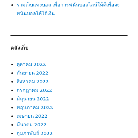
รวมเว็บแทงบอล เพื่อการพนันบอลไลน์ให้ดีเพื่อจะ
พนันบอลให้ได้เงิน
คลังเก็บ
ตุลาคม 2022
กันยายน 2022
สิงหาคม 2022
กรกฎาคม 2022
มิถุนายน 2022
พฤษภาคม 2022
เมษายน 2022
มีนาคม 2022
กุมภาพันธ์ 2022