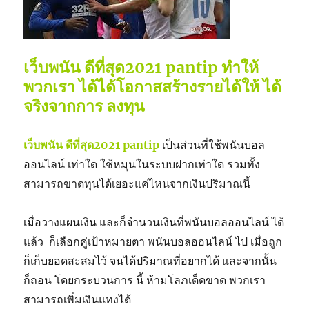
เว็บพนัน ดีที่สุด2021 pantip ทำให้
พวกเรา ได้ได้โอกาสสร้างรายได้ให้ ได้
จริงจากการ ลงทุน
เว็บพนัน ดีที่สุด2021 pantip
เป็นส่วนที่ใช้พนันบอล
ออนไลน์ เท่าใด ใช้หมุนในระบบฝากเท่าใด รวมทั้ง
สามารถขาดทุนได้เยอะแค่ไหนจากเงินปริมาณนี้
เมื่อวางแผนเงิน และก็จำนวนเงินที่พนันบอลออนไลน์ ได้
แล้ว ก็เลือกคู่เป้าหมายตา พนันบอลออนไลน์ ไป เมื่อถูก
ก็เก็บยอดสะสมไว้ จนได้ปริมาณที่อยากได้ และจากนั้น
ก็ถอน โดยกระบวนการ นี้ ห้ามโลภเด็ดขาด พวกเรา
สามารถเพิ่มเงินแทงได้