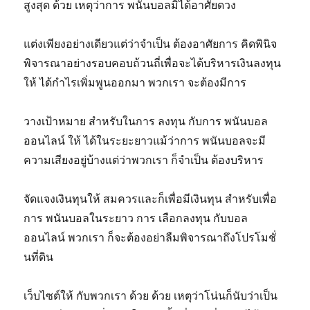
สูงสุด ด้วย เหตุว่าการ พนันบอลมิได้อาศัยดวง
แต่งเพียงอย่างเดียวแต่ว่าจำเป็น ต้องอาศัยการ คิดพินิจ
พิจารณาอย่างรอบคอบถ้วนถี่เพื่อจะได้บริหารเงินลงทุน
ให้ ได้กำไรเพิ่มพูนออกมา พวกเรา จะต้องมีการ
วางเป้าหมาย สำหรับในการ ลงทุน กับการ พนันบอล
ออนไลน์ ให้ ได้ในระยะยาวแม้ว่าการ พนันบอลจะมี
ความเสียงอยู่บ้างแต่ว่าพวกเรา ก็จำเป็น ต้องบริหาร
จัดแจงเงินทุนให้ สมควรและก็เพื่อมีเงินทุน สำหรับเพื่อ
การ พนันบอลในระยาว การ เลือกลงทุน กับบอล
ออนไลน์ พวกเรา ก็จะต้องอย่าลืมพิจารณาถึงโปรโมชั่
นที่ดิน
เว็บไซต์ให้ กับพวกเรา ด้วย ด้วย เหตุว่าโน่นก็นับว่าเป็น