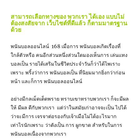
สามารถเลือกทางของ พวกเรา ได้เอง แบบไม่
ต้องสงสัยจาก เว็บไซต์ที่ดีแล้ว ก็ตามมาตรฐาน
ด้วย
พนันบอลออนไลน์ 168 เมื่อการ พนันบอลเกิดเรื่องที่
ใกล้ตัวหรือ คนอีกส่วนหนึ่งส่วนใดมองเห็นการ เล่นแทง
บอลเป็น รายได้เสริมในชีวิตประจำวันก็ว่าได้ไพเราะ
เพราะ พริ้งว่าการ พนันบอลเป็น ที่นิยมมากยิ่งกว่าก่อน
หน้า และก็การ พนันบอลออนไลน์
อย่างมีกลเม็ดเด็ดพราย ทราบเขาทราบพวกเรา ก็จะมีผล
ให้ มีผล ดีกับพวกเรา แต่ว่าในสมัยเก่าอาจจะเป็น ไปได้
ว่าจะมีการ เจรจาต่อรองกับเจ้าเมือไม่ได้อะไรมาก
เท่าไรนักเพราะ ว่าดังเป็น การ ผูกขาด สำหรับในการ
พนันบอลเนื่องจากพวกเรา