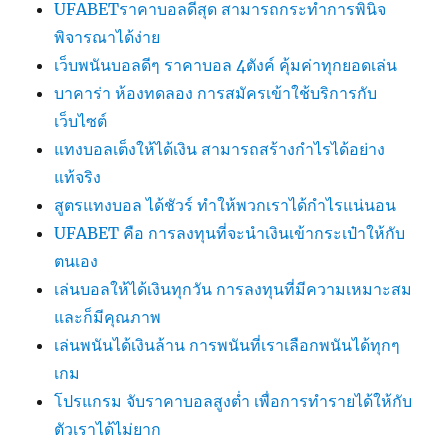
UFABETราคาบอลดีสุด สามารถกระทำการพินิจ
พิจารณาได้ง่าย
เว็บพนันบอลดีๆ ราคาบอล 4ตังค์ คุ้มค่าทุกยอดเล่น
บาคาร่า ห้องทดลอง การสมัครเข้าใช้บริการกับ
เว็บไซต์
แทงบอลเต็งให้ได้เงิน สามารถสร้างกำไรได้อย่าง
แท้จริง
สูตรแทงบอล ได้ชัวร์ ทำให้พวกเราได้กำไรแน่นอน
UFABET คือ การลงทุนที่จะนำเงินเข้ากระเป๋าให้กับ
ตนเอง
เล่นบอลให้ได้เงินทุกวัน การลงทุนที่มีความเหมาะสม
และก็มีคุณภาพ
เล่นพนันได้เงินล้าน การพนันที่เราเลือกพนันได้ทุกๆ
เกม
โปรแกรม จับราคาบอลสูงต่ำ เพื่อการทำรายได้ให้กับ
ตัวเราได้ไม่ยาก