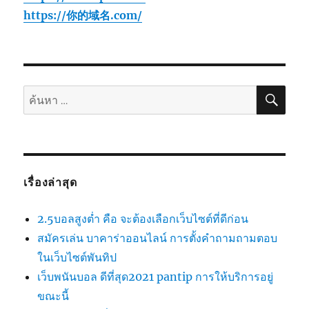
https://你的域名.com/
ค้นห
ค้นหา:
เรื่องล่าสุด
2.5บอลสูงต่ำ คือ จะต้องเลือกเว็บไซต์ที่ดีก่อน
สมัครเล่น บาคาร่าออนไลน์ การตั้งคำถามถามตอบ
ในเว็บไซต์พันทิป
เว็บพนันบอล ดีที่สุด2021 pantip การให้บริการอยู่
ขณะนี้