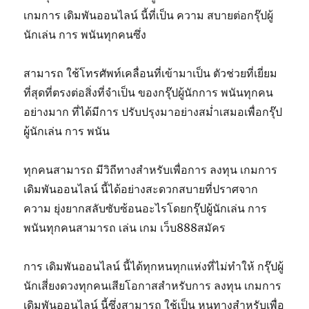
เกมการ เดิมพันออนไลน์ นี้ที่เป็น ความ สบายต่อกรุ๊ปผู้
นักเล่น การ พนันทุกคนซึ่ง
สามารถ ใช้โทรศัพท์เคลื่อนที่เข้ามาเป็น ตัวช่วยที่เยี่ยม
ที่สุดที่ตรงต่อสิ่งที่จำเป็น ของกรุ๊ปผู้นักการ พนันทุกคน
อย่างมาก ที่ได้มีการ ปรับปรุงมาอย่างสม่ำเสมอเพื่อกรุ๊ป
ผู้นักเล่น การ พนัน
ทุกคนสามารถ มีวิถีทางสำหรับเพื่อการ ลงทุน เกมการ
เดิมพันออนไลน์ นี้ได้อย่างสะดวกสบายที่ปราศจาก
ความ ยุ่งยากสลับซับซ้อนอะไรโดยกรุ๊ปผู้นักเล่น การ
พนันทุกคนสามารถ เล่น เกม เว็บ888สมัคร
การ เดิมพันออนไลน์ นี้ได้ทุกหนทุกแห่งที่ไม่ทำให้ กรุ๊ปผู้
นักเสี่ยงดวงทุกคนเสียโอกาสสำหรับการ ลงทุน เกมการ
เดิมพันออนไลน์ นี้ซึ่งสามารถ ใช้เป็น หนทางสำหรับเพื่อ