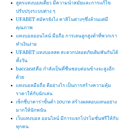
สูตรแทงบอลเดี่ยว มีความนำสมัยและการแก้ไข
ปรับปรุงระบบต่าง ๆ
UFABET สมัครยังไง คาสิโนต่างๆซึ่งล้วนแต่มี
คุณภาพ
แทงบอลออนไลน์ มือถือ การเลนลูกสูงต่ำที่พวกเรา
ทำเงินง่าย
UFABET แทงบอลสด สะดวกปลอดภัยเดิมพันกันได้
ทั้งวัน
baccaratคือ กำลังเป็นที่ชื่นชอบค่อนข้างจะสูงอีก
ด้วย
แทงบอลมือถือ ดีอย่างไร เป็นการสร้างความคุ้ม
ราคาให้กับนักเล่น
เซ็กซี่บาคาร่าขั้นต่ำ 10บาท สร้างผลตอบแทนอย่าง
มากให้นักพนัน
เว็บแทงบอล ออนไลน์ มีการแจกโปรโมชั่นฟรีให้กับ
ทุกคน