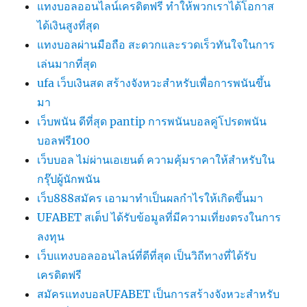
แทงบอลออนไลน์เครดิตฟรี ทำให้พวกเราได้โอกาส
ได้เงินสูงที่สุด
แทงบอลผ่านมือถือ สะดวกและรวดเร็วทันใจในการ
เล่นมากที่สุด
ufa เว็บเงินสด สร้างจังหวะสำหรับเพื่อการพนันขึ้น
มา
เว็บพนัน ดีที่สุด pantip การพนันบอลคู่โปรดพนัน
บอลฟรี100
เว็บบอล ไม่ผ่านเอเยนต์ ความคุ้มราคาให้สำหรับใน
กรุ๊ปผู้นักพนัน
เว็บ888สมัคร เอามาทำเป็นผลกำไรให้เกิดขึ้นมา
UFABET สเต็ป ได้รับข้อมูลที่มีความเที่ยงตรงในการ
ลงทุน
เว็บแทงบอลออนไลน์ที่ดีที่สุด เป็นวิถีทางที่ได้รับ
เครดิตฟรี
สมัครแทงบอลUFABET เป็นการสร้างจังหวะสำหรับ