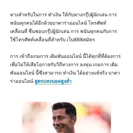
ทางสำหรับในการ ทำเงิน ให้กับทางกรุ๊ปผู้นักเล่น การ
พนันทุกคนได้อีกด้วยบาคาร่าออนไลน์ โทรศัพท์
เคลื่อนที่ ชื่นชอบกรุ๊ปผู้นักเล่น การ พนันทุกคนกับการ
ใช้โทรศัพท์เคลื่อนที่สำหรับ เว็บ888สมัคร
การ เข้าถึงเกมการ เดิมพันออนไลน์ นี้ได้ทุกที่ที่ต้องการ
เพื่อไม่ให้เสียโอกาสกับวิถีทางการ ลงทุน เกมการ เดิม
พันออนไลน์ นี้ซึ่งสามารถ ทำเงิน ได้อย่างแท้จริง บาคา
ร่าออนไลน์
สูตรแทงบอลสูงต่ำ