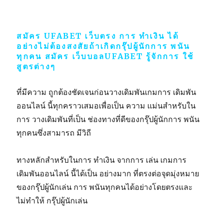
สมัคร UFABET เว็บตรง การ ทำเงิน ได้
อย่างไม่ต้องสงสัยถ้าเกิดกรุ๊ปผู้นักการ พนัน
ทุกคน สมัคร เว็บบอลUFABET รู้จักการ ใช้
สูตรต่างๆ
ที่มีความ ถูกต้องชัดเจนก่อนวางเดิมพันเกมการ เดิมพัน
ออนไลน์ นี้ทุกคราวเสมอเพื่อเป็น ความ แม่นสำหรับใน
การ วางเดิมพันที่เป็น ช่องทางที่ดีของกรุ๊ปผู้นักการ พนัน
ทุกคนซึ่งสามารถ มีวิถี
ทางหลักสำหรับในการ ทำเงิน จากการ เล่น เกมการ
เดิมพันออนไลน์ นี้ได้เป็น อย่างมาก ที่ตรงต่อจุดมุ่งหมาย
ของกรุ๊ปผู้นักเล่น การ พนันทุกคนได้อย่างโดยตรงและ
ไม่ทำให้ กรุ๊ปผู้นักเล่น