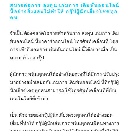
สบายต่อการ ลงทุน เกมการ เดิมพันออนไลน์
นี้อย่างยิ่งและไม่ทำให้ กรุ๊ปผู้นักเสี่ยงโชคทุก
คน
จำเป็น ต้องคลาดโอกาสสำหรับการ ลงทุน เกมการ เดิม
พันออนไลน์ นี้บาคาร่าออนไลน์ โทรศัพท์เคลื่อนที่ โดย
การ เข้าถึงเกมการ เดิมพันออนไลน์ นี้ได้อย่างเมื่อ เป็น
ความ เร็วต่อกรุ๊ป
ผู้นักการ พนันทุกคนได้อย่างโดยตรงที่ได้มีการ ปรับปรุง
มาอย่างสม่ำเสมอกับเกมการ เดิมพันออนไลน์ นี้ที่กรุ๊ปผู้
นักเสี่ยงโชคทุกคนสามารถ ใช้โทรศัพท์เคลื่อนที่ที่เป็น
เทคโนโลยีที่เข้ามา
เป็น ตัวช่วยของกรุ๊ปผู้นักเสี่ยงดวงทุกคนได้อย่างยอด
เยี่ยมที่ทำให้ กรุ๊ปผู้นักเล่น การ พนันทุกคนมีหนทางการ