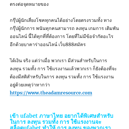
ตรงต่อจุดหมายของ
กรุ๊ปผู้นักเสี่ยงโชคทุกคนได้อย่างโดยตรงรวมทั้ง ทาง
กรุ๊ปผู้นักการ พนันทุกคนสามารถ ลงทุน เกมการ เดิมพัน
ออนไลน์ นี้ได้ทุกที่ที่ต้องการ โดยที่ไม่มีข้อจำกัดอะไร
อีกด้วยบาคาร่าออนไลน์ เว็บ888สมัคร
ได้เงิน จริง แต่ว่าเมื่อ พวกเรา มีส่วนสำหรับในการ
ลงทุน รวมทั้ง การ ใช้แรงงานแล้วพวกเรา ก็ยังต้องที่จะ
ต้องมีสติสำหรับในการ ลงทุน รวมทั้ง การ ใช้แรงงาน
อยู่ด้วยเหตุว่าหากว่า
https://www.theadamresource.com
เข้า ufabet ภาษาไทย อยากได้พิเศษสำหรับ
ในการ ลงทุน รวมทั้ง การ ใช้แรงงานจะ
สล็อตufabet ทำให้ การ ลงทุน ของพวกเรา