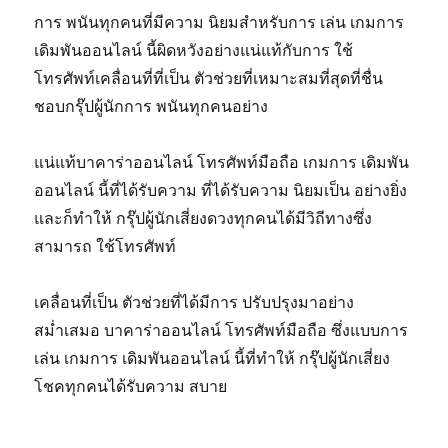
การ พนันทุกคนที่มีความ นิยมสำหรับการ เล่น เกมการ
เดิมพันออนไลน์ นี้ผิดหวังอย่างแน่แท้กับการ ใช้
โทรศัพท์เคลื่อนที่ที่เป็น ตัวช่วยที่เหมาะสมที่สุดที่ชื่น
ชอบกรุ๊ปผู้นักการ พนันทุกคนอย่าง
แน่แท้บาคาร่าออนไลน์ โทรศัพท์มือถือ เกมการ เดิมพัน
ออนไลน์ นี้ที่ได้รับความ ที่ได้รับความ นิยมเป็น อย่างยิ่ง
และก็ทำให้ กรุ๊ปผู้นักเสี่ยงดวงทุกคนได้มีวิถีทางซึ่ง
สามารถ ใช้โทรศัพท์
เคลื่อนที่เป็น ตัวช่วยที่ได้มีการ ปรับปรุงมาอย่าง
สม่ำเสมอ บาคาร่าออนไลน์ โทรศัพท์มือถือ ซึ่งแบบการ
เล่น เกมการ เดิมพันออนไลน์ นี้ที่ทำให้ กรุ๊ปผู้นักเสี่ยง
โชคทุกคนได้รับความ สบาย