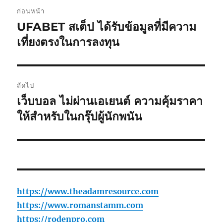
เมนู
ก่อนหน้า
นำทาง
UFABET สเต็ป ได้รับข้อมูลที่มีความ
เรื่อง
ก่อน
เที่ยงตรงในการลงทุน
เรื่อง
หน้า:
ถัดไป
เว็บบอล ไม่ผ่านเอเยนต์ ความคุ้มราคา
เรื่อง
ต่อ
ให้สำหรับในกรุ๊ปผู้นักพนัน
ไป:
https://www.theadamresource.com
https://www.romanstamm.com
https://rodenpro.com