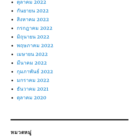
ตุลาคม 2022
กันยายน 2022
สิงหาคม 2022
กรกฎาคม 2022
มิถุนายน 2022
พฤษภาคม 2022
เมษายน 2022
มีนาคม 2022
กุมภาพันธ์ 2022
มกราคม 2022
ธันวาคม 2021
ตุลาคม 2020
หมวดหมู่