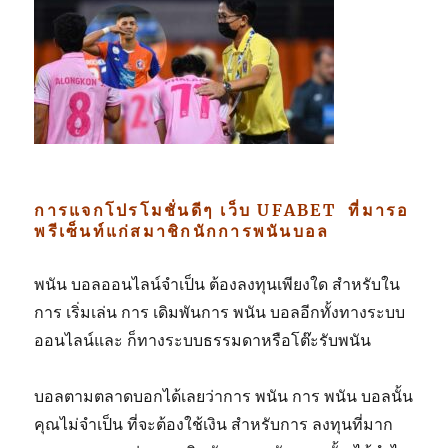
การแจกโปรโมชั่นดีๆ เว็บ UFABET ที่มารอ
พรีเซ็นท์แก่สมาชิกนักการพนันบอล
พนัน บอลออนไลน์จำเป็น ต้องลงทุนเพียงใด สำหรับใน
การ เริ่มเล่น การ เดิมพันการ พนัน บอลอีกทั้งทางระบบ
ออนไลน์และ ก็ทางระบบธรรมดาหรือโต๊ะรับพนัน
บอลตามตลาดบอกได้เลยว่าการ พนัน การ พนัน บอลนั้น
คุณไม่จำเป็น ที่จะต้องใช้เงิน สำหรับการ ลงทุนที่มาก