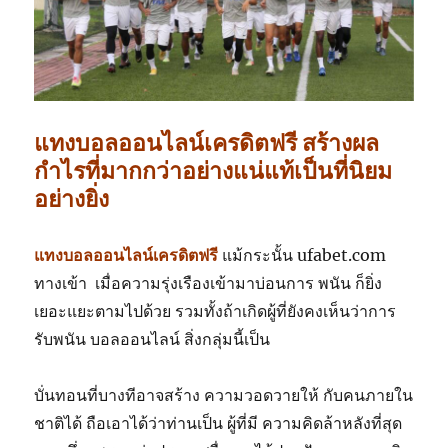
แทงบอลออนไลน์เครดิตฟรี สร้างผล
กำไรที่มากกว่าอย่างแน่แท้เป็นที่นิยม
อย่างยิ่ง
แทงบอลออนไลน์เครดิตฟรี
แม้กระนั้น ufabet.com
ทางเข้า เมื่อความรุ่งเรืองเข้ามาบ่อนการ พนัน ก็ยิ่ง
เยอะแยะตามไปด้วย รวมทั้งถ้าเกิดผู้ที่ยังคงเห็นว่าการ
รับพนัน บอลออนไลน์ สิ่งกลุ่มนี้เป็น
บั่นทอนที่บางทีอาจสร้าง ความวอดวายให้ กับคนภายใน
ชาติได้ ถือเอาได้ว่าท่านเป็น ผู้ที่มี ความคิดล้าหลังที่สุด