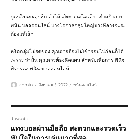
ดูเหมือนจะทุกลีก ทำให้ เกิดความไม่เที่ยง สำหรับการ
พนัน บอลออนไลน์ บางโอกาสกลุ่มใหญ่บางทีอาจจะจะ
ต้องแพ้เล็ก
หรือกลุ่มโปรดของ คุณอาจต้องไม่เข้ารอบไปก่อนก็ได้
เพราะ ว่านั้น คุณควรต้องคิดแผน สำหรับเพื่อการ พินิจ
พิจารณาพนัน บอลออนไลน์
ผู้
เขียน
หมวด
admin
สิงหาคม 5, 2022
พนันออนไลน์
เขียน
เมื่อ
หมู่
เมนู
ก่อนหน้า
นำทาง
แทงบอลผ่านมือถือ สะดวกและรวดเร็ว
เรื่อง
ก่อน
ทันใจในการเล่นมากที่สุด
เรื่อง