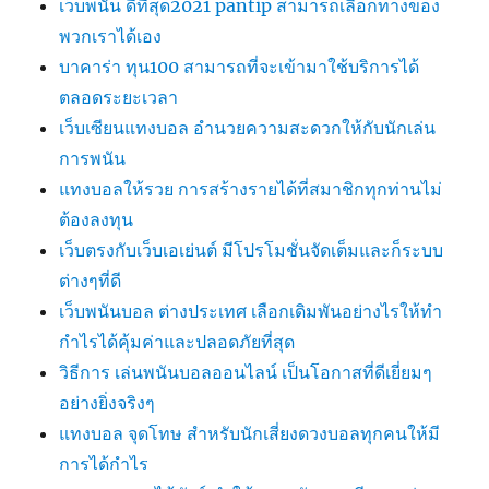
เว็บพนัน ดีที่สุด2021 pantip สามารถเลือกทางของ
พวกเราได้เอง
บาคาร่า ทุน100 สามารถที่จะเข้ามาใช้บริการได้
ตลอดระยะเวลา
เว็บเซียนแทงบอล อำนวยความสะดวกให้กับนักเล่น
การพนัน
แทงบอลให้รวย การสร้างรายได้ที่สมาชิกทุกท่านไม่
ต้องลงทุน
เว็บตรงกับเว็บเอเย่นต์ มีโปรโมชั่นจัดเต็มและก็ระบบ
ต่างๆที่ดี
เว็บพนันบอล ต่างประเทศ เลือกเดิมพันอย่างไรให้ทำ
กำไรได้คุ้มค่าและปลอดภัยที่สุด
วิธีการ เล่นพนันบอลออนไลน์ เป็นโอกาสที่ดีเยี่ยมๆ
อย่างยิ่งจริงๆ
แทงบอล จุดโทษ สำหรับนักเสี่ยงดวงบอลทุกคนให้มี
การได้กำไร