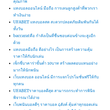
คุณภาพ
แทงบอลออนไลน์ มือถือ การเลนลูกสูงต่ำที่พวกเรา
ทำเงินง่าย
UFABET แทงบอลสด สะดวกปลอดภัยเดิมพันกันได้
ทั้งวัน
baccaratคือ กำลังเป็นที่ชื่นชอบค่อนข้างจะสูงอีก
ด้วย
แทงบอลมือถือ ดีอย่างไร เป็นการสร้างความคุ้ม
ราคาให้กับนักเล่น
เซ็กซี่บาคาร่าขั้นต่ำ 10บาท สร้างผลตอบแทนอย่าง
มากให้นักพนัน
เว็บแทงบอล ออนไลน์ มีการแจกโปรโมชั่นฟรีให้กับ
ทุกคน
UFABETราคาบอลดีสุด สามารถกระทำการพินิจ
พิจารณาได้ง่าย
เว็บพนันบอลดีๆ ราคาบอล 4ตังค์ คุ้มค่าทุกยอดเล่น