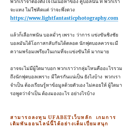
พวกเราจำต้องตั้งใจในเนื้อหาของ คู่บอลนั้น ที่ พวกเรา
จะแทง ไม่ใช่คิดแต่ ว่าจะพึ่งดวง
https://www.lightfantasticphotography.com
แล้วก็เลือกพนัน บอลมั่วๆ เพราะ ว่าการ แข่งขันชิงชัย
บอลมันได้โอกาสกลับกันได้ตลอด นักฟุตบอลควรจะมี
ความพร้อมเพรียงในเกมที่จะแข่งขันให้ มากมาย
อาจจะไม่มีผู้ใดมาบอก พวกเราว่ากลุ่มไหนคืออะไรรวม
ถึงนักฟุตบอลเพราะ มีใครกันแน่เป็น ยังไงบ้าง พวกเรา
จำเป็น ต้องเรียนรู้หาข้อมูลด้วยตัวเอง ไม่คอยให้ ผู้ใดมา
รอพูดว่าจำเป็น ต้องมองอะไร อย่างไรบ้าง
สามารถลงทุน UFABETเว็บหลัก เกมการ
เดิมพันออนไลน์นี้ได้อย่างเต็มเปี่ยมสนุก