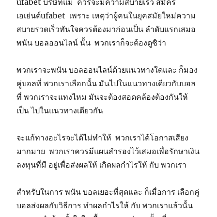
ufabet บริษัทแม่ ควรจะมีความสบายเร็ว สมัคร
เอเย่นต์ufabet เพราะ เหตุว่าผู้คนในยุคสมัยใหม่ความ
สบายรวดเร็วทันใจควรต้องมาก่อนเป็น ลำดับแรกเสมอ
พนัน บอลออนไลน์ นั้น พวกเราก็จะต้องดูซิว่า
พวกเราจะพนัน บอลออนไลน์ด้วยแนวทางใด
และ ก็มอง
คู่บอลที่ พวกเราเลือกนั้น มันไปในแนวทางเดียวกับบอล
ที่ พวกเราจะแทงไหม มันจะต้องสอดคล้องต้องกันให้
เป็น ไปในแนวทางเดียวกัน
จะแก้ทางอะไรจะได้ไม่ทำให้ พวกเราได้โอกาสเสียง
มากมาย พวกเราควรมีแผนสำรองไว้เสมอเพื่อรักษาเงิน
ลงทุนที่มี อยู่เพื่อส่งผลให้ เกิดผลกำไรให้ กับ พวกเรา
สำหรับในการ พนัน บอลเยอะที่สุดและ ก็เมื่อการ เลือกคู่
บอลส่งผลกับวิธีการ ทำผลกำไรให้ กับ พวกเราแล้วนั้น