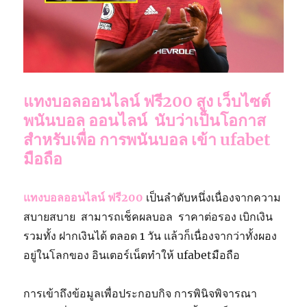
แทงบอลออนไลน์ ฟรี200 สูง เว็บไซต์
พนันบอล ออนไลน์ นับว่าเป็นโอกาส
สำหรับเพื่อ การพนันบอล เข้า ufabet
มือถือ
แทงบอลออนไลน์ ฟรี200
เป็นลำดับหนึ่งเนื่องจากความ
สบายสบาย สามารถเช็คผลบอล ราคาต่อรอง เบิกเงิน
รวมทั้ง ฝากเงินได้ ตลอด 1 วัน แล้วก็เนื่องจากว่าทั้งผอง
อยู่ในโลกของ อินเตอร์เน็ตทำให้ ufabetมือถือ
การเข้าถึงข้อมูลเพื่อประกอบกิจ การพินิจพิจารณา