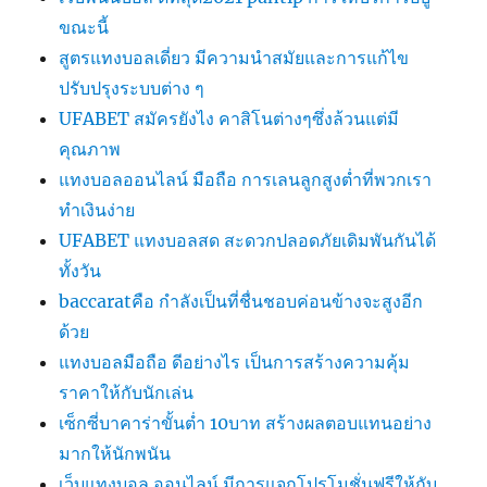
ขณะนี้
สูตรแทงบอลเดี่ยว มีความนำสมัยและการแก้ไข
ปรับปรุงระบบต่าง ๆ
UFABET สมัครยังไง คาสิโนต่างๆซึ่งล้วนแต่มี
คุณภาพ
แทงบอลออนไลน์ มือถือ การเลนลูกสูงต่ำที่พวกเรา
ทำเงินง่าย
UFABET แทงบอลสด สะดวกปลอดภัยเดิมพันกันได้
ทั้งวัน
baccaratคือ กำลังเป็นที่ชื่นชอบค่อนข้างจะสูงอีก
ด้วย
แทงบอลมือถือ ดีอย่างไร เป็นการสร้างความคุ้ม
ราคาให้กับนักเล่น
เซ็กซี่บาคาร่าขั้นต่ำ 10บาท สร้างผลตอบแทนอย่าง
มากให้นักพนัน
เว็บแทงบอล ออนไลน์ มีการแจกโปรโมชั่นฟรีให้กับ