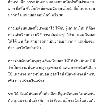
สำหรับเพื่อ การพนันบอล แต่ละกลุ่มนั้นทำเป็นง่ายดาย
มาก ยิ่งขึ้น ซึ่งเว็บไซต์แทงพนันออนไลน์ ที่เก็บรวบรวม
ข่าวหรือ แทงบอลออนไลน์ ฟรี200
การเปลี่ยนแปลงทั้งปวงเอาไว้ ให้กับ ผู้เล่นคนใหม่ที่ต้อง
การเล่าเรียนกรรมวิธี การเล่นต่างๆ ไว้ด้วย แลพนันบอล
ให้ได้ เงิน นั้น สามารถทำเป็นง่ายเอามาก ๆ แค่เพียงจะ
ต้อง เอาใจใส่สำหรับ
การจ่ายเงินพนันทุกๆ ครั้ง
พนันบอล ให้ได้ เงิน นั้นนับได้
ว่าเป็นความมั่นหมายสูงสุดของ นักเล่น การพนันที่เลือก
ใช้แนวทาง การพนันบอล ออนไลน์ เป็นหนทาง สำหรับ
เพื่อ การสร้างเงินสร้าง
รายได้ ถึงแม้มันจะ เป็นตัวเลือกที่ดูเหมือนจะ ไม่ตรงกัน
กับ คุณธรรมอันดีเลิศตามวิธีสังคมแม้กระนั้นในส่วนตัว