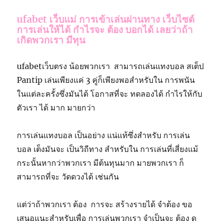
ufabet เว็บแม่ การเข้าเล่นผ่านทาง เว็บไซต์
การเล่นให้ได้ กำไรจะ ต้อง บอกได้ เลยว่าถ้า
เกิดพวกเรา มีทุน
ufabetเว็บตรง น้อยพวกเรา สามารถเล่นแทงบอล สเต็ป
Pantip เล่นเพียงแค่ 3 คู่ก็เพียงพอสำหรับใน การพนัน
ในแต่ละครั้งซึ่งมันได้ โอกาสที่จะ ทดลองได้ กำไรให้กับ
ตัวเรา ได้ มาก มายกว่า
การเล่นแทงบอล เป็นอย่าง แน่แท้ซึ่งสำหรับ การเล่น
บอล เต็งมันจะ เป็นวิถีทาง สำหรับใน การเล่นที่เสี่ยงแม้
กระนั้นหากว่าพวกเรา มีต้นทุนมาก มายพวกเรา ก็
สามารถที่จะ วัดดวงได้ เช่นกัน
แต่ว่าถ้าพวกเรา ต้อง การจะ สร้างรายได้ จำต้อง ขอ
เสนอแนะสำหรับเพื่อ การเล่นพวกเรา จำเป็นจะ ต้อง ดู