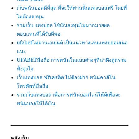
เว็บพนันบอลดีที่สุด ที่จะให้ท่านนั้นแทงบอลฟรี โดยที่
ไม่ต้องลงทุน
รวมเว็บ แทงบอล ใช้เงินลงทุนไม่มากมายผล
ตอบแทนที่ได้รับดีพอ
ufabetไม่ผ่านเอเยนต์ เป็นแนวทางเล่นแทงบอลเสนอ
แนะ
UFABETมือถือ การพนันในแบบต่างๆที่น่าดึงดูดรวม
ทั้งจูงใจ
เว็บแทงบอล ฟรีเครดิต ไม่ต้องฝาก พนันคาสิโน
โทรศัพท์มือถือ
รวมเว็บแทงบอล เพื่อการพนันบอลไลน์ให้ดีเพื่อจะ
พนันบอลให้ได้เงิน
คลังเก็บ