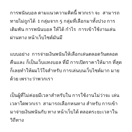
การพนันบอล ตามแนวความคิดนี้ พวกเรา จะ สามารถ
ทายไม่ถูกได้ 1 กลุ่มจาก 5 กลุ่มที่เลือกมาทั้งปวง การ
เดิมพัน การพนันบอล ให้ได้ กําไร การเข้าใช้งานเล่น
ผ่านทาง หน้าเว็บไซต์มันมี
แบบอย่าง การจ่ายเงินพนันให้เลือกเล่นตลอดวันตลอด
คืนและ ก็เป็นเว็บแทงบอล ที่มี การเปิดราคาให้มาก ที่สุด
ก็เลยทำให้ผมไว้ใจสำหรับ การเล่นบนเว็บไซต์มาก มาย
ด้วย เพราะว่าพวกเรา
เป็นผู้ที่ไม่ค่อยมีเวลาสำหรับใน การใช้งานไม่ว่าจะ เล่น
เวลาใดพวกเรา สามารถเลือกหนทาง สำหรับ การเข้า
มาจ่ายเงินพนันกับ ทาง หน้าเว็บได้ ตลอดระยะเวลาใน
วิถีทาง