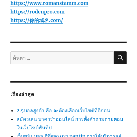
https://www.romanstamm.com
https://rodenpro.com
https://你的域名.com/
ค้นห
ค้นหา:
เรื่องล่าสุด
2.5บอลสูงต่ำ คือ จะต้องเลือกเว็บไซต์ที่ดีก่อน
สมัครเล่น บาคาร่าออนไลน์ การตั้งคำถามถามตอบ
ในเว็บไซต์พันทิป
เว็บพนันบอล ดีที่สุด2021 pantip การให้บริการอยู่