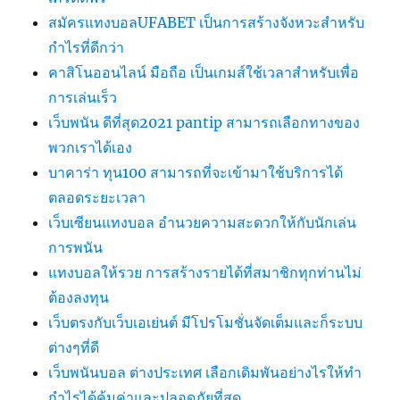
สมัครแทงบอลUFABET เป็นการสร้างจังหวะสำหรับ
กำไรที่ดีกว่า
คาสิโนออนไลน์ มือถือ เป็นเกมส์ใช้เวลาสำหรับเพื่อ
การเล่นเร็ว
เว็บพนัน ดีที่สุด2021 pantip สามารถเลือกทางของ
พวกเราได้เอง
บาคาร่า ทุน100 สามารถที่จะเข้ามาใช้บริการได้
ตลอดระยะเวลา
เว็บเซียนแทงบอล อำนวยความสะดวกให้กับนักเล่น
การพนัน
แทงบอลให้รวย การสร้างรายได้ที่สมาชิกทุกท่านไม่
ต้องลงทุน
เว็บตรงกับเว็บเอเย่นต์ มีโปรโมชั่นจัดเต็มและก็ระบบ
ต่างๆที่ดี
เว็บพนันบอล ต่างประเทศ เลือกเดิมพันอย่างไรให้ทำ
กำไรได้คุ้มค่าและปลอดภัยที่สุด