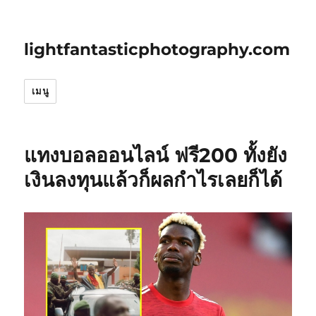
lightfantasticphotography.com
เมนู
แทงบอลออนไลน์ ฟรี200 ทั้งยัง
เงินลงทุนแล้วก็ผลกำไรเลยก็ได้