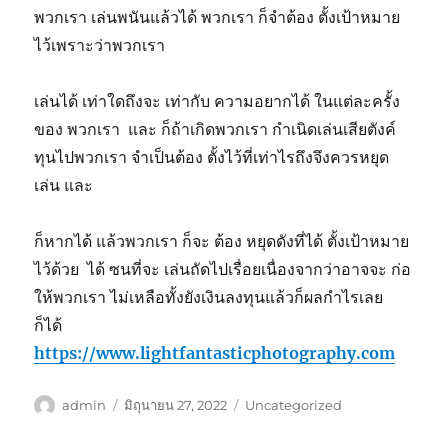
พวกเรา เล่นพนันแล้วได้ พวกเรา ก็จำต้อง ตั้งเป้าหมาย
ไว้เพราะว่าพวกเรา
เล่นได้ เท่าใดถึงจะ เท่ากับ ความอยากได้ ในแต่ละครั้ง
ของ พวกเรา และ ก็ถ้าเกิดพวกเรา กำเนิดเล่นเสียตังค์
ทุนไปพวกเรา จำเป็นต้อง ตั้งไว้ที่เท่าไรถึงจึงควรหยุด
เล่น และ
ก็หากได้ แล้วพวกเรา ก็จะ ต้อง หยุดดังที่ได้ ตั้งเป้าหมาย
ไว้ด้วย ได้ ซนที่จะ เล่นถัดไปเรื่อยเนื่องจากว่าอาจจะ ก่อ
ให้พวกเรา ไม่เหลือทั้งยังเงินลงทุนแล้วก็ผลกำไรเลย
ก็ได้
https://www.lightfantasticphotography.com
ผู้
เขียน
หมวด
admin
มิถุนายน 27, 2022
Uncategorized
เขียน
เมื่อ
หมู่