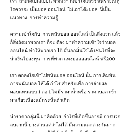
เรา ถ้าเกิดเป็นแบบนี้ พวกเรา ก็เข้าใจแล้วว่าเพราะเหตุ
ไรควรจะ เป็นบอล ออนไลน์ ไม่เอาโต๊ะบอล นี่เป็น
แนวทาง การทำความรู้
ความเข้าใจกับ การพนันบอล ออนไลน์ เป็นสิ่งแรก แล้ว
ก็สิ่งถัดมาพวกเรา ก็จะ ต้อง มาทำความเข้าใจว่าบอล
ออนไลน์ ทำให้พวกเรา ได้ มั่นอกมั่นใจได้ เช่นไรที่จะ
นำเงินไปลงทุน การที่พวก แทงบอลออนไลน์ ฟรี200
เรา ตกลงใจเข้าไปพนันบอล ออนไลน์ นั้น การเดิมพัน
การพนันบอล ให้ได้ กำไร สำหรับเพื่อ การจ่ายผล
ตอบแทนแบบ 1 ต่อ 1 ไม่มีราคาน้ำหรือ ราคาบอล เข้า
มาเกี่ยวเนื่องแม้กระนั้นถ้าเกิด
นำราคากลุ่มนี้ มาคิดด้วย กำไรที่เกิดขึ้นอาจมี การบวก
ลบจากนี้ บางส่วนแต่ว่าไม่ได้ มีความแตกต่างกันมาก