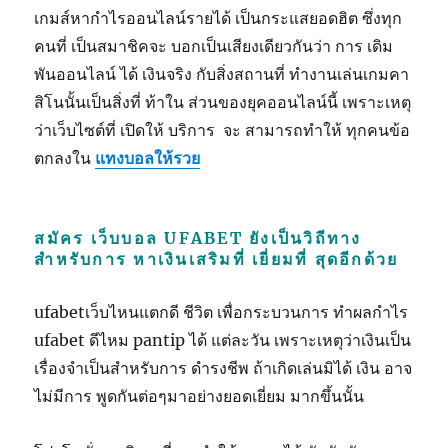
เกมส์หากำไรออนไลน์รายได้ เป็นกระแสยอดฮิต ซึ่งทุก
คนที่ เป็นสมาชิคจะ บอกเป็นเสียงเดียวกันว่า การ เดิม
พันออนไลน์ ได้ เงินจริง กับสิ่งสถานที่ ทำงานเล่นเกมคา
สิโนนั้นเป็นสิ่งที่ ท้าใน ส่วนของยุคออนไลน์นี้ เพราะเหตุ
ว่าเว็บไซต์ที่ เปิดให้ บริการ จะ สามารถทำให้ ทุกคนข้อ
ตกลงใน
แทงบอลให้รวย
สมัคร เว็บบอล UFABET ยังเป็นวิถีทาง
สำหรับการ หาเงินเสริมที่ เยี่ยมที่ สุดอีกด้วย
ufabetเว็บไหนแตกดี ชีวิต เพื่อกระบวนการ ทำผลกำไร
ufabet ดีไหม pantip ได้ แต่ละวัน เพราะเหตุว่าเงินเป็น
เรื่องจำเป็นสำหรับการ ดำรงชีพ ถ้าเกิดเล่นมิได้ เงิน อาจ
ไม่มีการ พูดกันต่อๆมาอย่างยอดเยี่ยม มากขึ้นนั้น