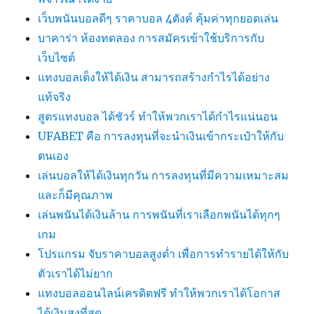
เว็บพนันบอลดีๆ ราคาบอล 4ตังค์ คุ้มค่าทุกยอดเล่น
บาคาร่า ห้องทดลอง การสมัครเข้าใช้บริการกับ
เว็บไซต์
แทงบอลเต็งให้ได้เงิน สามารถสร้างกำไรได้อย่าง
แท้จริง
สูตรแทงบอล ได้ชัวร์ ทำให้พวกเราได้กำไรแน่นอน
UFABET คือ การลงทุนที่จะนำเงินเข้ากระเป๋าให้กับ
ตนเอง
เล่นบอลให้ได้เงินทุกวัน การลงทุนที่มีความเหมาะสม
และก็มีคุณภาพ
เล่นพนันได้เงินล้าน การพนันที่เราเลือกพนันได้ทุกๆ
เกม
โปรแกรม จับราคาบอลสูงต่ำ เพื่อการทำรายได้ให้กับ
ตัวเราได้ไม่ยาก
แทงบอลออนไลน์เครดิตฟรี ทำให้พวกเราได้โอกาส
ได้เงินสูงที่สุด