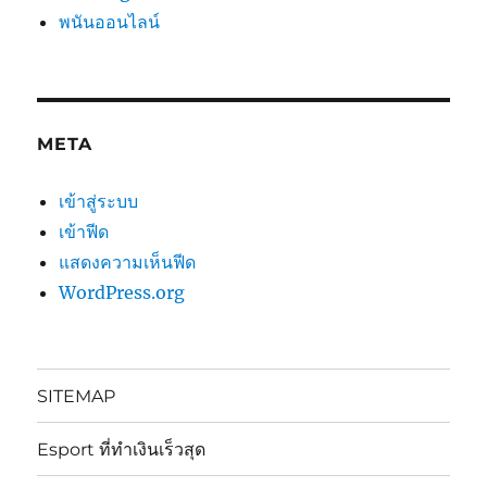
พนันออนไลน์
META
เข้าสู่ระบบ
เข้าฟีด
แสดงความเห็นฟีด
WordPress.org
SITEMAP
Esport ที่ทำเงินเร็วสุด