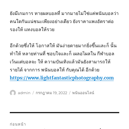
ยังมีเกมการ ทายผลบอลที่ มากมายไม่ใช่แค่พนันบอลว่า
คนใดกันแน่ชนะเพียงอย่างเดียว ยังราคาแพงอัตราต่อ
รองให้ แทงบอลให้รวย
อีกด้วยซึ่งให้ โอกาสให้ มันง่ายดายมากยิ่งขึ้นและก็ นั้น
ทำให้ หลายท่านที่ ชอบใจและก็ เผลอไผลใน กีฬาบอล
เว้นแต่บอลจะ ให้ ความบันเทิงแล้วมันยังสามารถให้
รายได้ จากการ พนันบอลให้ กับคุณได้ อีกด้วย
https://www.lightfantasticphotography.com
ผู้
เขียน
หมวด
admin
กรกฎาคม 19, 2022
พนันออนไลน์
เขียน
เมื่อ
หมู่
เมนู
ก่อนหน้า