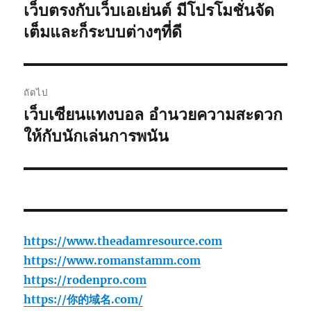
นำทาง
เว็บตรงกับเว็บเอเย่นต์ มีโปรโมชั่นจัด
เรื่อง
ก่อน
เต็มและก็ระบบต่างๆที่ดี
เรื่อง
หน้า:
ถัดไป
เว็บเซียนแทงบอล อำนวยความสะดวก
เรื่อง
ต่อ
ให้กับนักเล่นการพนัน
ไป:
https://www.theadamresource.com
https://www.romanstamm.com
https://rodenpro.com
https://你的域名.com/