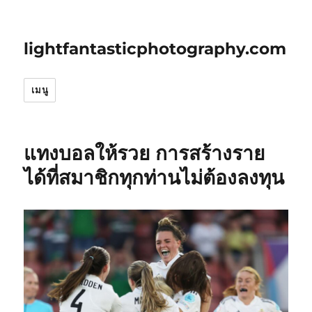
lightfantasticphotography.com
เมนู
แทงบอลให้รวย การสร้างราย
ได้ที่สมาชิกทุกท่านไม่ต้องลงทุน