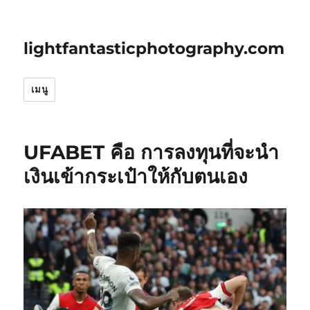
lightfantasticphotography.com
เมนู
UFABET คือ การลงทุนที่จะนำ
เงินเข้ากระเป๋าให้กับตนเอง