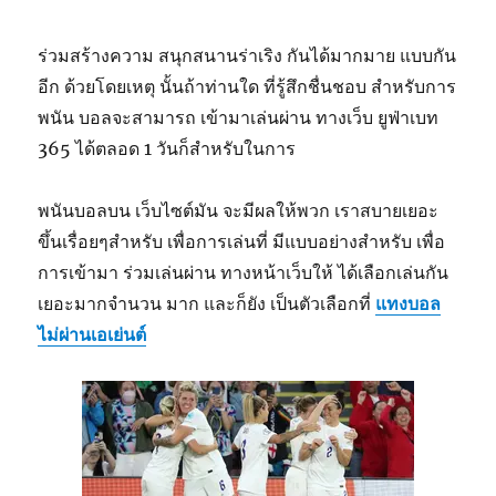
ร่วมสร้างความ สนุกสนานร่าเริง กันได้มากมาย แบบกัน
อีก ด้วยโดยเหตุ นั้นถ้าท่านใด ที่รู้สึกชื่นชอบ สำหรับการ
พนัน บอลจะสามารถ เข้ามาเล่นผ่าน ทางเว็บ ยูฟ่าเบท
365 ได้ตลอด 1 วันก็สำหรับในการ
พนันบอลบน เว็บไซต์มัน จะมีผลให้พวก เราสบายเยอะ
ขึ้นเรื่อยๆสำหรับ เพื่อการเล่นที่ มีแบบอย่างสำหรับ เพื่อ
การเข้ามา ร่วมเล่นผ่าน ทางหน้าเว็บให้ ได้เลือกเล่นกัน
เยอะมากจำนวน มาก และก็ยัง เป็นตัวเลือกที่
แทงบอล
ไม่ผ่านเอเย่นต์