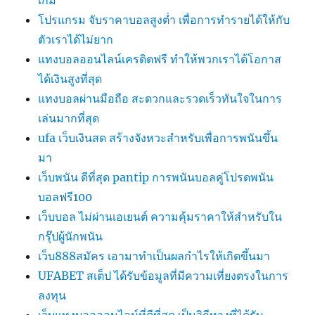
เกม
โปรแกรม จับราคาบอลสูงต่ำ เพื่อการทำรายได้ให้กับ
ตัวเราได้ไม่ยาก
แทงบอลออนไลน์เครดิตฟรี ทำให้พวกเราได้โอกาส
ได้เงินสูงที่สุด
แทงบอลผ่านมือถือ สะดวกและรวดเร็วทันใจในการ
เล่นมากที่สุด
ufa เว็บเงินสด สร้างจังหวะสำหรับเพื่อการพนันขึ้น
มา
เว็บพนัน ดีที่สุด pantip การพนันบอลคู่โปรดพนัน
บอลฟรี100
เว็บบอล ไม่ผ่านเอเยนต์ ความคุ้มราคาให้สำหรับใน
กรุ๊ปผู้นักพนัน
เว็บ888สมัคร เอามาทำเป็นผลกำไรให้เกิดขึ้นมา
UFABET สเต็ป ได้รับข้อมูลที่มีความเที่ยงตรงในการ
ลงทุน