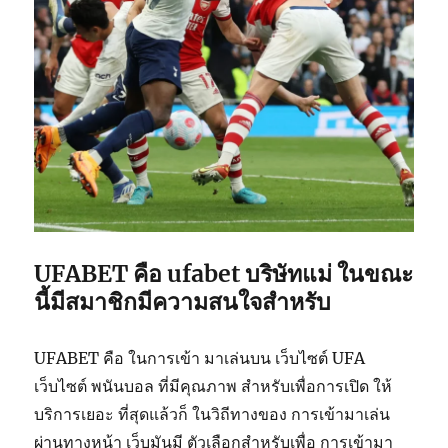
UFABET คือ ufabet บริษัทแม่ ในขณะ
นี้มีสมาชิกมีความสนใจสำหรับ
UFABET คือ ในการเข้า มาเล่นบน เว็บไซต์ UFA
เว็บไซต์ พนันบอล ที่มีคุณภาพ สำหรับเพื่อการเปิด ให้
บริการเยอะ ที่สุดแล้วก็ ในวิถีทางของ การเข้ามาเล่น
ผ่านทางหน้า เว็บมันมี ตัวเลือกสำหรับเพื่อ การเข้ามา