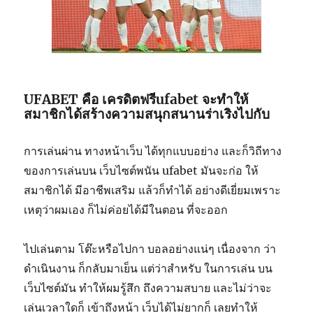
UFABET คือ เครดิตฟรีufabet จะทำให้
สมาชิกได้สร้างความสนุกสนานร่าเริงไปกับ
การเล่นผ่าน ทางหน้าเว็บ ได้ทุกแบบอย่าง และก็วิถีทาง
ของการเล่นบน เว็บไซต์พนัน ufabet มันจะก่อ ให้
สมาชิกได้ มีอาชีพเสริม แล้วก็ทำได้ อย่างดีเยี่ยมเพราะ
เหตุว่าผมเอง ก็ไม่ค่อยได้มีในตอน ที่จะออก
ไปเล่นตาม โต๊ะหรือไปกา บอลอย่างแน่ๆ เนื่องจาก ว่า
ดำเนินงาน ก็กลับมาเย็น แต่ว่าสำหรับ ในการเล่น บน
เว็บไซต์มัน ทำให้ผมรู้สึก ถึงความสบาย และไม่ว่าจะ
เล่นเวลาใดก็ เข้าถึงหน้า เว็บได้ไม่ยากก็ เลยทำให้