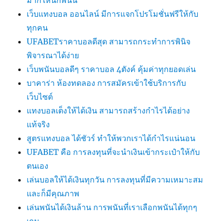
มากให้นักพนัน
เว็บแทงบอล ออนไลน์ มีการแจกโปรโมชั่นฟรีให้กับ
ทุกคน
UFABETราคาบอลดีสุด สามารถกระทำการพินิจ
พิจารณาได้ง่าย
เว็บพนันบอลดีๆ ราคาบอล 4ตังค์ คุ้มค่าทุกยอดเล่น
บาคาร่า ห้องทดลอง การสมัครเข้าใช้บริการกับ
เว็บไซต์
แทงบอลเต็งให้ได้เงิน สามารถสร้างกำไรได้อย่าง
แท้จริง
สูตรแทงบอล ได้ชัวร์ ทำให้พวกเราได้กำไรแน่นอน
UFABET คือ การลงทุนที่จะนำเงินเข้ากระเป๋าให้กับ
ตนเอง
เล่นบอลให้ได้เงินทุกวัน การลงทุนที่มีความเหมาะสม
และก็มีคุณภาพ
เล่นพนันได้เงินล้าน การพนันที่เราเลือกพนันได้ทุกๆ